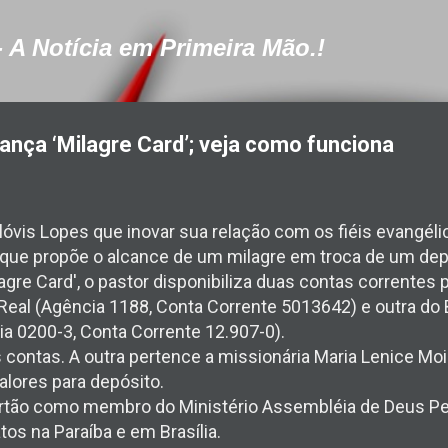
Pular para o conteúdo principal
- A Notícia em Primeira Mão.!
lança ‘Milagre Card’; veja como funciona
lóvis Lopes que inovar sua relação com os fiéis evangéli
', que propõe o alcance de um milagre em troca de um dep
agre Card', o pastor disponibiliza duas contas correntes
Real (Agência 1188, Conta Corrente 5013642) e outra do 
a 0200-3, Conta Corrente 12.907-0).
s contas. A outra pertence a missionária Maria Lenice Moi
alores para depósito.
artão como membro do Ministério Assembléia de Deus Pe
tos na Paraíba e em Brasília.