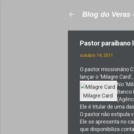
Blog do Veras 
Pastor paraibano 
outubro 14, 2011
O pastor missionário C
lançar o ‘Milagre Card
No ‘Mil
Banco 
Milagre Card
(Agênci
Ele é titular de uma da
O pastor não estipula v
Ele se apresenta no c
que disponibiliza conta