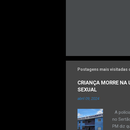
Postagens mais visitadas 
CRIANÇA MORRE NA U
SEXUAL
abril 09, 2024
A políci
no Sertão
PM diz qu