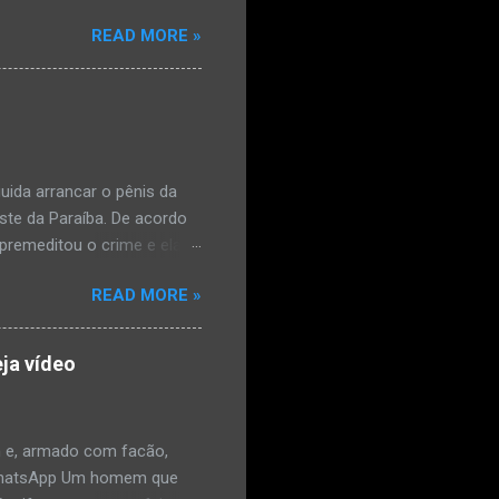
ta. O Boletim de
READ MORE »
édica, a vítima estava
l e vaginal. Os pais
ais de mal-estar. Segundo
úde, na segunda-feira pela
a na zona rural do
mesmo com o atendimento
ida arrancar o pênis da
este da Paraíba. De acordo
premeditou o crime e ela
omem. Ao G1, o delegado
READ MORE »
speita também escreveu uma
que o filho mais velho, fruto
 família. Ela já havia
ja vídeo
ênis dele, a mulher ainda
ão genital da vítima dentro
nvolvido. ...
 e, armado com facão,
o/WhatsApp Um homem que