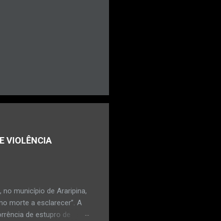
E VIOLÊNCIA
no município de Araripina,
mo morte a esclarecer”. A
orrência de estupro de