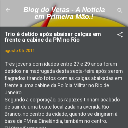
Pular para o conteúdo principal
Blog do Veras - A Notícia
em Primeira Mão.!
Trio é detido após abaixar calças em
frente a cabine da PM no Rio
agosto 05, 2011
Três jovens com idades entre 27 e 29 anos foram
detidos na madrugada desta sexta-feira após serem
flagrados tirando fotos com as calças abaixadas em
frente a uma cabine da Polícia Militar no Rio de
Janeiro.
Segundo a corporação, os rapazes tinham acabado
de sair de uma boate localizada na avenida Rio
Branco, no centro da cidade, quando se dirigiram à
base da PM na Cinelândia, também no centro.