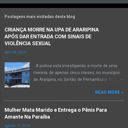
Postagens mais visitadas deste blog
CRIANÇA MORRE NA UPA DE ARARIPINA
APÓS DAR ENTRADA COM SINAIS DE
VIOLÊNCIA SEXUAL
abril 09, 2024
A polícia está investigando a morte de uma
menina, de apenas cinco meses, no município
de Araripina, no Sertão de Pernambuco. O caso
foi registrado pela Polícia Militar (PM) “como
READ MORE »
morte a esclarecer”. A PM diz que, na segunda-
feira (8), foi acionada para verificar uma
possível ocorrência de estupro de vulnerável,
Mulher Mata Marido e Entrega o Pênis Para
na UPA da cidade, mas ao chegar ao local a
Amante Na Paraíba
criança já estava morta. O Boletim de
agosto 17, 2019
Ocorrências da PM mostra que, segundo