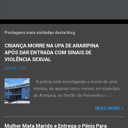
Postagens mais visitadas deste blog
CRIANÇA MORRE NA UPA DE ARARIPINA
APÓS DAR ENTRADA COM SINAIS DE
VIOLÊNCIA SEXUAL
abril 09, 2024
A polícia está investigando a morte de uma
menina, de apenas cinco meses, no município
de Araripina, no Sertão de Pernambuco. O caso
foi registrado pela Polícia Militar (PM) “como
READ MORE »
morte a esclarecer”. A PM diz que, na segunda-
feira (8), foi acionada para verificar uma
possível ocorrência de estupro de vulnerável,
Mulher Mata Marido e Entrega o Pênis Para