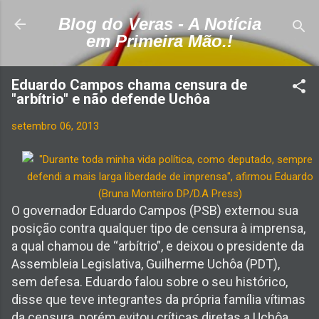
Pular para o conteúdo principal
Blog do Veras - A Notícia
em Primeira Mão.!
Eduardo Campos chama censura de
"arbítrio" e não defende Uchôa
setembro 06, 2013
O governador Eduardo Campo
s (PSB) externou sua
posição contra qualquer tipo de censura à imprensa,
a qual chamou de “arbítrio”, e deixou o presidente da
Assembleia Legislativa, Guilherme Uchôa (PDT),
sem defesa. Eduardo falou sobre o seu histórico,
disse que teve integrantes da própria família vítimas
da censura, porém evitou críticas diretas a Uchôa,