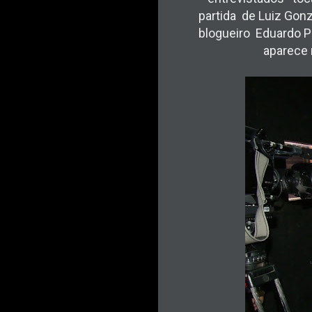
partida de Luiz Gonz
blogueiro Eduardo P
aparece 