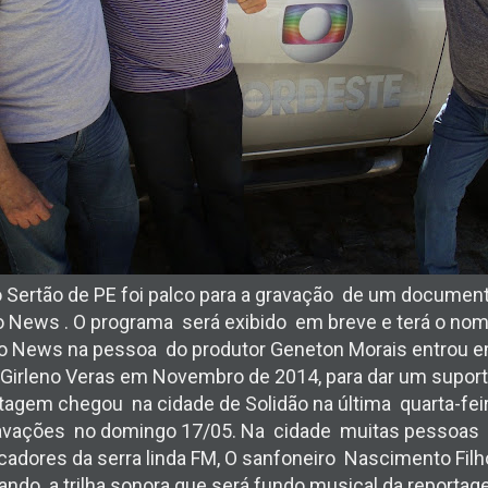
o Sertão de PE foi palco para a gravação de um documen
bo News . O programa será exibido em breve e terá o nome
o News na pessoa do produtor Geneton Morais entrou 
a Girleno Veras em Novembro de 2014, para dar um supor
tagem chegou na cidade de Solidão na última quarta-fei
avações no domingo 17/05. Na cidade muitas pessoas 
cadores da serra linda FM, O sanfoneiro Nascimento Fil
ndo a trilha sonora que será fundo musical da reportage