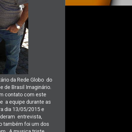
tário da Rede Globo do
 de Brasil Imaginário.
em contato com este
te a equipe durante as
ra dia 13/05/2015 e
deram entrevista,
ho também foi um dos
m . A musica triste