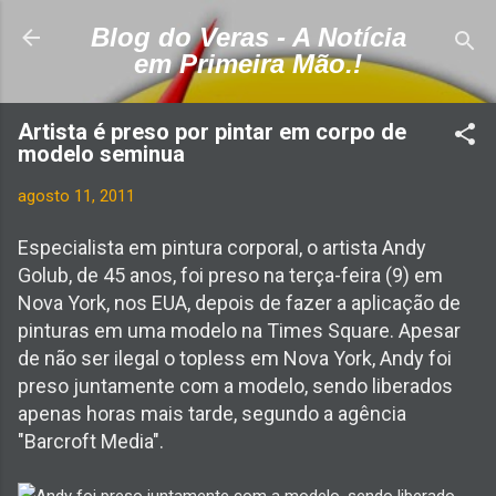
Pular para o conteúdo principal
Blog do Veras - A Notícia
em Primeira Mão.!
Artista é preso por pintar em corpo de
modelo seminua
agosto 11, 2011
Especialista em pintura corporal, o artista Andy
Golub, de 45 anos, foi preso na terça-feira (9) em
Nova York, nos EUA, depois de fazer a aplicação de
pinturas em uma modelo na Times Square. Apesar
de não ser ilegal o topless em Nova York, Andy foi
preso juntamente com a modelo, sendo liberados
apenas horas mais tarde, segundo a agência
"Barcroft Media".