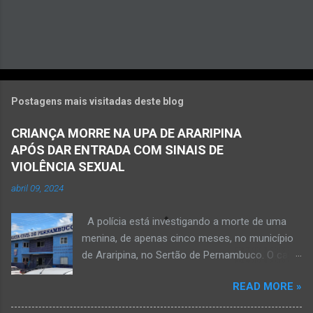
Postagens mais visitadas deste blog
CRIANÇA MORRE NA UPA DE ARARIPINA
APÓS DAR ENTRADA COM SINAIS DE
VIOLÊNCIA SEXUAL
abril 09, 2024
A polícia está investigando a morte de uma
menina, de apenas cinco meses, no município
de Araripina, no Sertão de Pernambuco. O caso
foi registrado pela Polícia Militar (PM) “como
READ MORE »
morte a esclarecer”. A PM diz que, na segunda-
feira (8), foi acionada para verificar uma