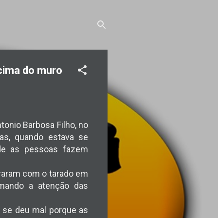
cima do muro
tonio Barbosa Filho, no
oras, quando estava se
de as pessoas fazem
araram com o tarado em
mando a atenção das
 se deu mal porque as