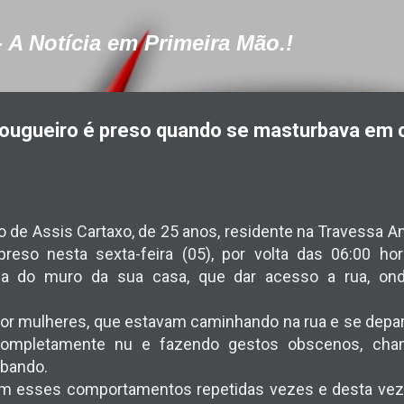
Pular para o conteúdo principal
- A Notícia em Primeira Mão.!
çougueiro é preso quando se masturbava em 
 de Assis Cartaxo, de 25 anos, residente na Travessa An
 preso nesta sexta-feira (05), por volta das 06:00 h
a do muro da sua casa, que dar acesso a rua, on
a por mulheres, que estavam caminhando na rua e se dep
ompletamente nu e fazendo gestos obscenos, cha
rbando.
om esses comportamentos repetidas vezes e desta vez