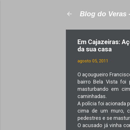
Blog do Veras 
Em Cajazeiras: A
da sua casa
agosto 05, 2011
O açougueiro Francisco
bairro Bela Vista foi
masturbando em cim
caminhadas.
A polícia foi acionad
cima de um muro,
c
pedestres e se mastu
O acusado já vinha c