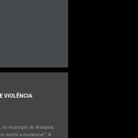
E VIOLÊNCIA
no município de Araripina,
mo morte a esclarecer”. A