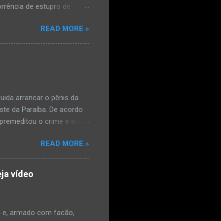
orrência de estupro de
ta. O Boletim de
READ MORE »
édica, a vítima estava
l e vaginal. Os pais
ais de mal-estar. Segundo
úde, na segunda-feira pela
a na zona rural do
mesmo com o atendimento
ida arrancar o pênis da
este da Paraíba. De acordo
premeditou o crime e ela
omem. Ao G1, o delegado
READ MORE »
speita também escreveu uma
que o filho mais velho, fruto
 família. Ela já havia
ja vídeo
ênis dele, a mulher ainda
ão genital da vítima dentro
nvolvido. ...
 e, armado com facão,