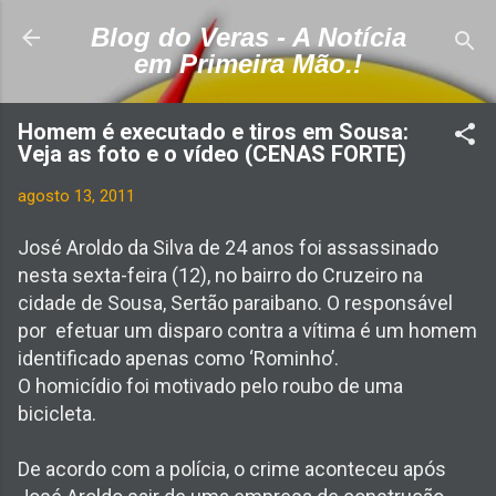
Pular para o conteúdo principal
Blog do Veras - A Notícia
em Primeira Mão.!
Homem é executado e tiros em Sousa:
Veja as foto e o vídeo (CENAS FORTE)
agosto 13, 2011
José Aroldo da Silva de 24 anos foi assassinado
nesta sexta-feira (12), no bairro do Cruzeiro na
cidade de Sousa, Sertão paraibano. O responsável
por efetuar um disparo contra a vítima é um homem
identificado apenas como ‘Rominho’.
O homicídio foi motivado pelo roubo de uma
bicicleta.
De acordo com a polícia, o crime aconteceu após