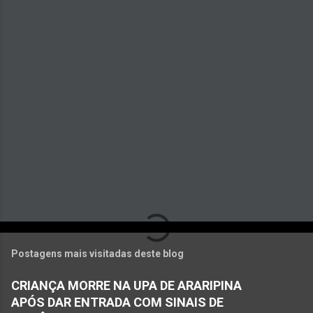
á
r
i
o
s
Postagens mais visitadas deste blog
CRIANÇA MORRE NA UPA DE ARARIPINA
APÓS DAR ENTRADA COM SINAIS DE