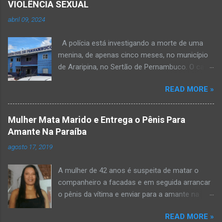
VIOLÊNCIA SEXUAL
abril 09, 2024
A polícia está investigando a morte de uma
menina, de apenas cinco meses, no município
de Araripina, no Sertão de Pernambuco. O caso
foi registrado pela Polícia Militar (PM) “como
READ MORE »
morte a esclarecer”. A PM diz que, na segunda-
feira (8), foi acionada para verificar uma
possível ocorrência de estupro de vulnerável,
Mulher Mata Marido e Entrega o Pênis Para
na UPA da cidade, mas ao chegar ao local a
Amante Na Paraíba
criança já estava morta. O Boletim de
agosto 17, 2019
Ocorrências da PM mostra que, segundo
informações passadas pela equipe médica, a
A mulher de 42 anos é suspeita de matar o
vítima estava com um quadro de desidratação
companheiro a facadas e em seguida arrancar
e desnutrição, além de apresentar ruptura anal
o pênis da vítima e enviar para a amante na
e vaginal. Os pais informaram que a criança
noite da quinta-feira (15), em Areial, no Agreste
estava apresentando, desde sábado (6), alguns
READ MORE »
da Paraíba. De acordo com o G1, o delegado
sinais de mal-estar. Segundo a PM, os pais só