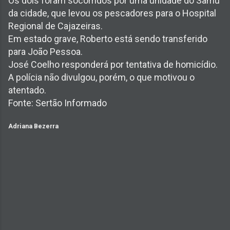
Os dois foram socorridos por uma unidade do Samu
da cidade, que levou os pescadores para o Hospital
Regional de Cajazeiras.
Em estado grave, Roberto está sendo transferido
para João Pessoa.
José Coelho responderá por tentativa de homicídio.
A polícia não divulgou, porém, o que motivou o
atentado.
Fonte: Sertão Informado
Adriana Bezerra
C
o
m