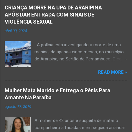
CRIANÇA MORRE NA UPA DE ARARIPINA
APÓS DAR ENTRADA COM SINAIS DE
VIOLÊNCIA SEXUAL
abril 09, 2024
A polícia está investigando a morte de uma
menina, de apenas cinco meses, no município
de Araripina, no Sertão de Pernambuco. O caso
foi registrado pela Polícia Militar (PM) “como
READ MORE »
morte a esclarecer”. A PM diz que, na segunda-
feira (8), foi acionada para verificar uma
possível ocorrência de estupro de vulnerável,
Mulher Mata Marido e Entrega o Pênis Para
na UPA da cidade, mas ao chegar ao local a
Amante Na Paraíba
criança já estava morta. O Boletim de
agosto 17, 2019
Ocorrências da PM mostra que, segundo
informações passadas pela equipe médica, a
A mulher de 42 anos é suspeita de matar o
vítima estava com um quadro de desidratação
companheiro a facadas e em seguida arrancar
e desnutrição, além de apresentar ruptura anal