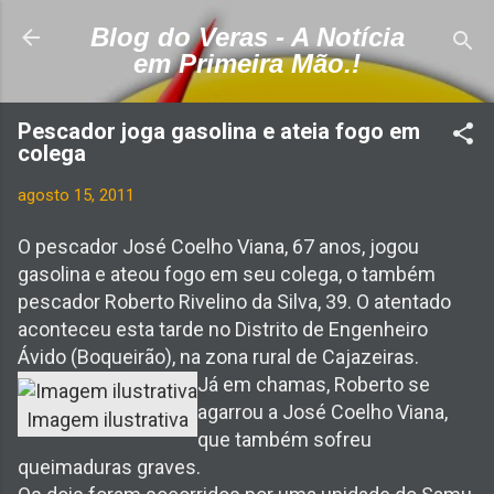
Pular para o conteúdo principal
Blog do Veras - A Notícia
em Primeira Mão.!
Pescador joga gasolina e ateia fogo em
colega
agosto 15, 2011
O pescador José Coelho Viana, 67 anos, jogou
gasolina e ateou fogo em seu colega, o também
pescador Roberto Rivelino da Silva, 39. O atentado
aconteceu esta tarde no Distrito de Engenheiro
Ávido (Boqueirão), na zona rural de Cajazeiras.
Já em chamas, Roberto se
agarrou a José Coelho Viana,
Imagem ilustrativa
que também sofreu
queimaduras graves.