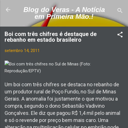
Pular para o conteúdo principal
Blog do Veras - A Notícia
em Primeira Mão.!
Boi com três chifres é destaque de
rebanho em estado brasileiro
setembro 14, 2011
Um boi com três chifres se destaca no rebanho de
um produtor rural de Poço Fundo, no Sul de Minas
Gerais. A anomalia foi justamente o que motivou a
compra, segundo o dono Sebastião Vadivino
Gonçalves. Ele diz que pagou R$ 1,4 mil pelo animal
e só o revende por preço bem mais caro. Uma
alteração na multiplicação celular no embrião pode