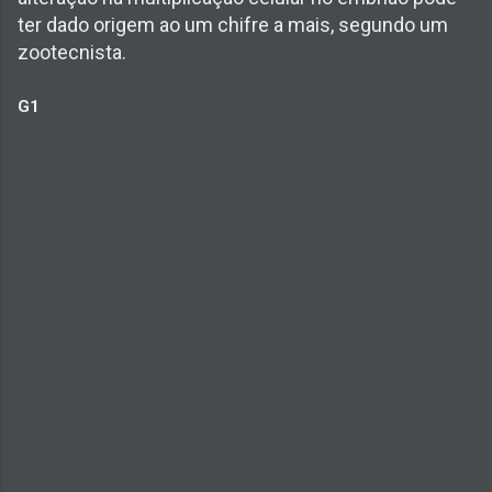
ter dado origem ao um chifre a mais, segundo um
zootecnista.
G1
C
o
m
e
n
t
á