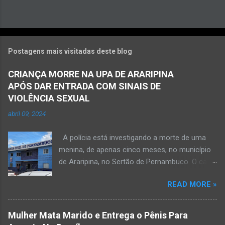
Postagens mais visitadas deste blog
CRIANÇA MORRE NA UPA DE ARARIPINA
APÓS DAR ENTRADA COM SINAIS DE
VIOLÊNCIA SEXUAL
abril 09, 2024
A polícia está investigando a morte de uma
menina, de apenas cinco meses, no município
de Araripina, no Sertão de Pernambuco. O caso
foi registrado pela Polícia Militar (PM) “como
READ MORE »
morte a esclarecer”. A PM diz que, na segunda-
feira (8), foi acionada para verificar uma
possível ocorrência de estupro de vulnerável,
Mulher Mata Marido e Entrega o Pênis Para
na UPA da cidade, mas ao chegar ao local a