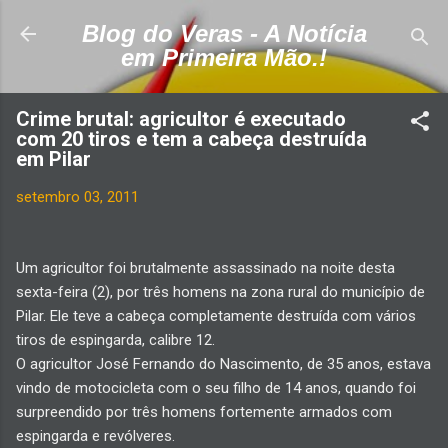
Pular para o conteúdo principal
Blog do Veras - A Notícia
em Primeira Mão.!
Crime brutal: agricultor é executado
com 20 tiros e tem a cabeça destruída
em Pilar
setembro 03, 2011
Um agricultor foi brutalmente assassinado na noite desta
sexta-feira (2), por três homens na zona rural do município de
Pilar. Ele teve a cabeça completamente destruída com vários
tiros de espingarda, calibre 12.
O agricultor José Fernando do Nascimento, de 35 anos, estava
vindo de motocicleta com o seu filho de 14 anos, quando foi
surpreendido por três homens fortemente armados com
espingarda e revólveres.