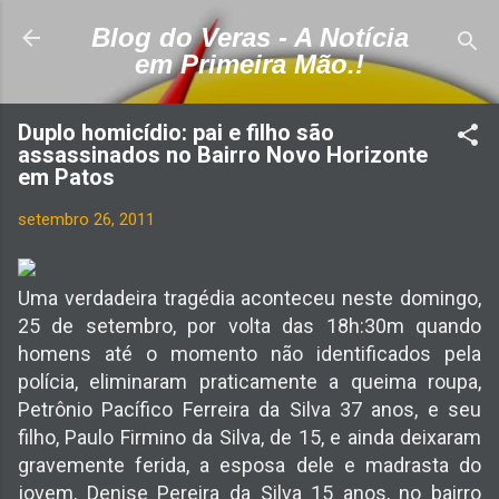
Pular para o conteúdo principal
Blog do Veras - A Notícia
em Primeira Mão.!
Duplo homicídio: pai e filho são
assassinados no Bairro Novo Horizonte
em Patos
setembro 26, 2011
Uma verdadeira tragédia aconteceu neste domingo,
25 de setembro, por volta das 18h:30m quando
homens até o momento não identificados pela
polícia, eliminaram praticamente a queima roupa,
Petrônio Pacífico Ferreira da Silva 37 anos, e seu
filho, Paulo Firmino da Silva, de 15, e ainda deixaram
gravemente ferida, a esposa dele e madrasta do
jovem, Denise Pereira da Silva 15 anos, no bairro