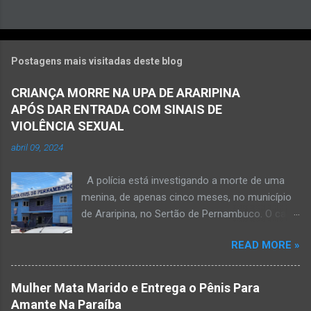
Postagens mais visitadas deste blog
CRIANÇA MORRE NA UPA DE ARARIPINA
APÓS DAR ENTRADA COM SINAIS DE
VIOLÊNCIA SEXUAL
abril 09, 2024
A polícia está investigando a morte de uma
menina, de apenas cinco meses, no município
de Araripina, no Sertão de Pernambuco. O caso
foi registrado pela Polícia Militar (PM) “como
READ MORE »
morte a esclarecer”. A PM diz que, na segunda-
feira (8), foi acionada para verificar uma
possível ocorrência de estupro de vulnerável,
Mulher Mata Marido e Entrega o Pênis Para
na UPA da cidade, mas ao chegar ao local a
Amante Na Paraíba