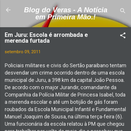
Pular para o conteúdo principal
Blog do Veras - A Notícia
em Primeira Mão.!
Em Juru: Escola é arrombada e
merenda furtada
setembro 09, 2011
Policiais militares e civis do Sertão paraibano tentam
desvendar um crime ocorrido dentro de uma escola
municipal de Juru, a 398 km da capital João Pessoa.
De acordo com o major Jurandir, comandante da
Companhia da Polícia Militar de Princesa Isabel, toda
a merenda escolar e até um botijão de gás foram
roubados da Escola Municipal Infantil e Fundamental
Manuel Joaquim de Sousa, na última terça-feira (6).
Uma funcionária da escola relatou à PM que chegou