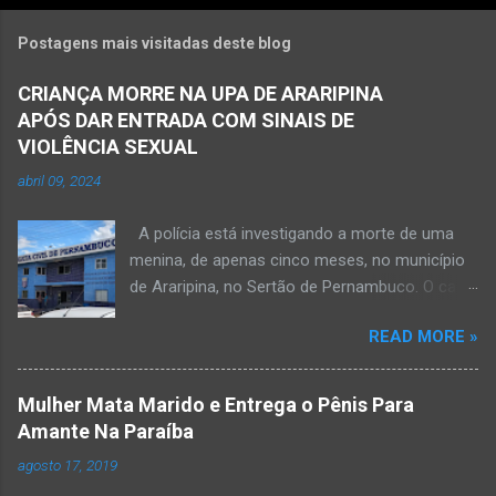
Postagens mais visitadas deste blog
CRIANÇA MORRE NA UPA DE ARARIPINA
APÓS DAR ENTRADA COM SINAIS DE
VIOLÊNCIA SEXUAL
abril 09, 2024
A polícia está investigando a morte de uma
menina, de apenas cinco meses, no município
de Araripina, no Sertão de Pernambuco. O caso
foi registrado pela Polícia Militar (PM) “como
READ MORE »
morte a esclarecer”. A PM diz que, na segunda-
feira (8), foi acionada para verificar uma
possível ocorrência de estupro de vulnerável,
Mulher Mata Marido e Entrega o Pênis Para
na UPA da cidade, mas ao chegar ao local a
Amante Na Paraíba
criança já estava morta. O Boletim de
agosto 17, 2019
Ocorrências da PM mostra que, segundo