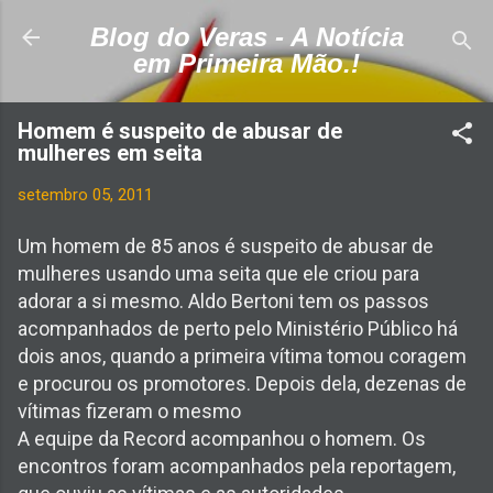
Pular para o conteúdo principal
Blog do Veras - A Notícia
em Primeira Mão.!
Homem é suspeito de abusar de
mulheres em seita
setembro 05, 2011
Um homem de 85 anos é suspeito de abusar de
mulheres usando uma seita que ele criou para
adorar a si mesmo. Aldo Bertoni tem os passos
acompanhados de perto pelo Ministério Público há
dois anos, quando a primeira vítima tomou coragem
e procurou os promotores. Depois dela, dezenas de
vítimas fizeram o mesmo
A equipe da Record acompanhou o homem. Os
encontros foram acompanhados pela reportagem,