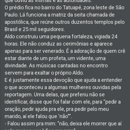
que ouviu as vítimas e as autoridades.
O prédio fica no bairro do Tatuapé, zona leste de São
Paulo. Lá funciona a matriz da seita chamada de
apostólica, que reúne outros duzentos templos pelo
Brasil e 25 mil seguidores.
Aldo construiu uma pequena fortaleza, vigiada 24
horas. Ele não conduz as cerimônias e aparece
apenas para ser venerado. É a adoração de quem crê
estar diante de um profeta, um vidente, uma
divindade. As músicas cantadas no encontro
servem para exaltar o próprio Aldo.
E é justamente essa devoção que ajuda a entender
o que aconteceu a algumas mulheres ouvidas pela
reportagem. Uma delas, que preferiu não se
identificar, disse que foi falar com ele, para “pedir a
oração, pedir ajuda pra ele, pra pedir pelo meu
marido, aí ele falou que 'não"”.
- Falou assim pra mim: "não, deixa ele morrer que aí