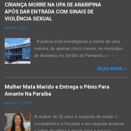
CRIANÇA MORRE NA UPA DE ARARIPINA
APÓS DAR ENTRADA COM SINAIS DE
VIOLÊNCIA SEXUAL
abril 09, 2024
A polícia está investigando a morte de uma
menina, de apenas cinco meses, no município
de Araripina, no Sertão de Pernambuco. O caso
foi registrado pela Polícia Militar (PM) “como
READ MORE »
morte a esclarecer”. A PM diz que, na segunda-
feira (8), foi acionada para verificar uma
possível ocorrência de estupro de vulnerável,
Mulher Mata Marido e Entrega o Pênis Para
na UPA da cidade, mas ao chegar ao local a
Amante Na Paraíba
criança já estava morta. O Boletim de
agosto 17, 2019
Ocorrências da PM mostra que, segundo
informações passadas pela equipe médica, a
A mulher de 42 anos é suspeita de matar o
vítima estava com um quadro de desidratação
companheiro a facadas e em seguida arrancar
e desnutrição, além de apresentar ruptura anal
o pênis da vítima e enviar para a amante na