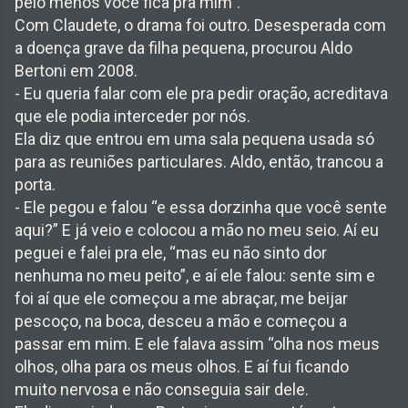
pelo menos você fica pra mim".
Com Claudete, o drama foi outro. Desesperada com
a doença grave da filha pequena, procurou Aldo
Bertoni em 2008.
- Eu queria falar com ele pra pedir oração, acreditava
que ele podia interceder por nós.
Ela diz que entrou em uma sala pequena usada só
para as reuniões particulares. Aldo, então, trancou a
porta.
- Ele pegou e falou “e essa dorzinha que você sente
aqui?” E já veio e colocou a mão no meu seio. Aí eu
peguei e falei pra ele, “mas eu não sinto dor
nenhuma no meu peito”, e aí ele falou: sente sim e
foi aí que ele começou a me abraçar, me beijar
pescoço, na boca, desceu a mão e começou a
passar em mim. E ele falava assim “olha nos meus
olhos, olha para os meus olhos. E aí fui ficando
muito nervosa e não conseguia sair dele.