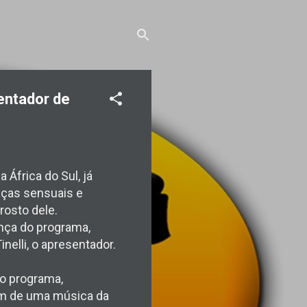
sentador de
África do Sul, já
nças sensuais e
rosto dele.
nça do programa,
nelli, o apresentador.
o programa,
som de uma música da