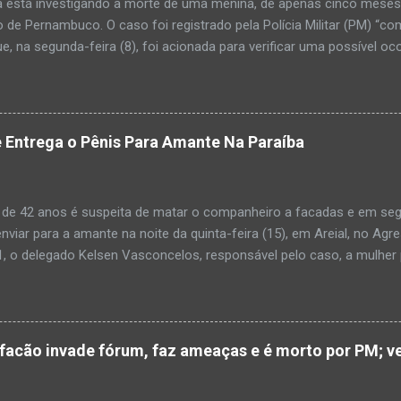
a está investigando a morte de uma menina, de apenas cinco meses, 
 de Pernambuco. O caso foi registrado pela Polícia Militar (PM) “co
e, na segunda-feira (8), foi acionada para verificar uma possível oc
l, na UPA da cidade, mas ao chegar ao local a criança já estava mor
ias da PM mostra que, segundo informações passadas pela equipe m
adro de desidratação e desnutrição, além de apresentar ruptura ana
am que a criança estava apresentando, desde sábado (6), alguns sin
 Entrega o Pênis Para Amante Na Paraíba
 pais só levaram a menina para UPA após uma piora no estado de sa
ara que fosse prestado o devido atendimento médico. A família mor
o. A criança chegou no local com vida, porém muito debilitada, e 
 de 42 anos é suspeita de matar o companheiro a facadas e em segu
aleceu. O...
enviar para a amante na noite da quinta-feira (15), em Areial, no Agr
, o delegado Kelsen Vasconcelos, responsável pelo caso, a mulher 
to a uma vizinha que mandou amolar a faca utilizada para matar o h
 manhã desta sexta-feira (16), que antes de cometer o crime, a su
ntregou para o filho mais velho, de 18 anos. “Na carta ela pede para 
ro relacionamento, deixe os dois irmãos mais novos com parentes da
cão invade fórum, faz ameaças e é morto por PM; ve
ado todo o crime”. Após matar o companheiro a facadas e cortar o p
ado ácido muriático em cima. Depois, a suspeita teria colocado o órg