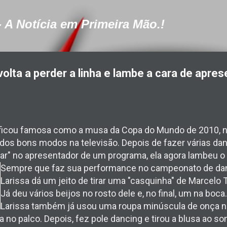
Pular para o conteúdo principal
- A Notícia em Primeira Mão.!
olta a perder a linha e lambe a cara de apre
ficou famosa como a musa da Copa do Mundo de 2010, na 
 dos bons modos na televisão. Depois de fazer várias da
gar" no apresentador de um programa, ela agora lambeu o 
Sempre que faz sua performance no campeonato de da
Larissa dá um jeito de tirar uma "casquinha" de Marcelo Ti
Já deu vários beijos no rosto dele e, no final, um na boca.
Larissa também já usou uma roupa minúscula de onça n
a no palco. Depois, fez pole dancing e tirou a blusa ao 