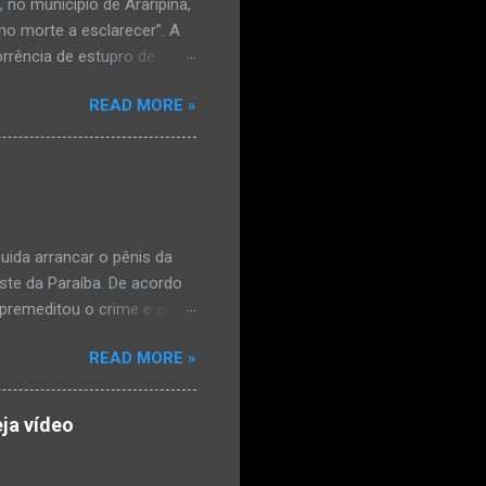
no município de Araripina,
mo morte a esclarecer”. A
orrência de estupro de
ta. O Boletim de
READ MORE »
édica, a vítima estava
l e vaginal. Os pais
ais de mal-estar. Segundo
úde, na segunda-feira pela
a na zona rural do
mesmo com o atendimento
ida arrancar o pênis da
este da Paraíba. De acordo
premeditou o crime e ela
omem. Ao G1, o delegado
READ MORE »
speita também escreveu uma
que o filho mais velho, fruto
 família. Ela já havia
ja vídeo
ênis dele, a mulher ainda
ão genital da vítima dentro