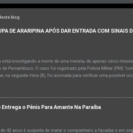
deste blog
PA DE ARARIPINA APÓS DAR ENTRADA COM SINAIS D
a está investigando a morte de uma menina, de apenas cinco meses, 
 de Pernambuco. O caso foi registrado pela Polícia Militar (PM) “co
e, na segunda-feira (8), foi acionada para verificar uma possível oc
l, na UPA da cidade, mas ao chegar ao local a criança já estava mor
ias da PM mostra que, segundo informações passadas pela equipe m
adro de desidratação e desnutrição, além de apresentar ruptura ana
am que a criança estava apresentando, desde sábado (6), alguns sin
 Entrega o Pênis Para Amante Na Paraíba
 pais só levaram a menina para UPA após uma piora no estado de sa
ara que fosse prestado o devido atendimento médico. A família mor
o. A criança chegou no local com vida, porém muito debilitada, e 
 de 42 anos é suspeita de matar o companheiro a facadas e em segu
aleceu. O...