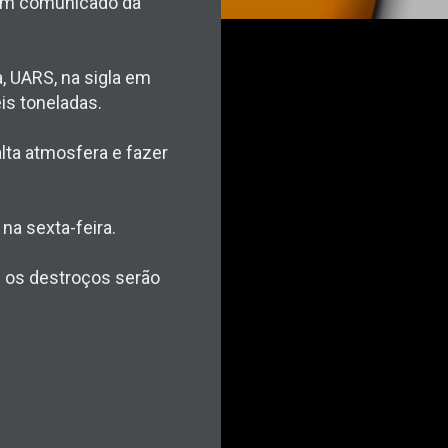
a um comunicado da
, UARS, na sigla em
is toneladas.
lta atmosfera e fazer
na sexta-feira.
s os destroços serão