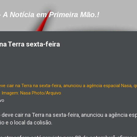
Pular para o conteúdo principal
- A Notícia em Primeira Mão.!
 na Terra sexta-feira
vo
deve cair na Terra na sexta-feira, anunciou a agência es
o e o local da colisão.