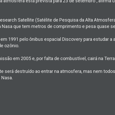
 na atmosfera está prevista para 23 de setembro", afirm
earch Satellite (Satélite de Pesquisa da Alta Atmosfera
 da Nasa que tem metros de comprimento e pesa quase se
 em 1991 pelo ônibus espacial Discovery para estudar a a
e ozônio.
ssão em 2005 e, por falta de combustível, cairá na Terra 
ite será destruído ao entrar na atmosfera, mas nem todo
a Nasa.