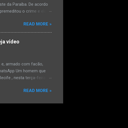
este da Paraíba. De acordo
premeditou o crime e ela
omem. Ao G1, o delegado
READ MORE »
speita também escreveu uma
que o filho mais velho, fruto
 família. Ela já havia
ja vídeo
ênis dele, a mulher ainda
ão genital da vítima dentro
nvolvido. ...
 e, armado com facão,
o/WhatsApp Um homem que
ife , nesta terça-feira
o. De acordo com a Polícia
READ MORE »
as e tentou atingir o
ara o WhatsApp mostram o
rado na frente do
e estava armado com um
nhão. Ele usou o veículo
a mão e começou a fazer