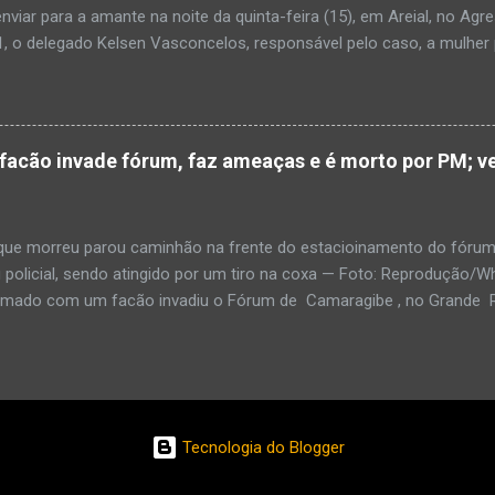
enviar para a amante na noite da quinta-feira (15), em Areial, no Agr
, o delegado Kelsen Vasconcelos, responsável pelo caso, a mulher 
to a uma vizinha que mandou amolar a faca utilizada para matar o h
 manhã desta sexta-feira (16), que antes de cometer o crime, a su
ntregou para o filho mais velho, de 18 anos. “Na carta ela pede para 
ro relacionamento, deixe os dois irmãos mais novos com parentes da
cão invade fórum, faz ameaças e é morto por PM; ve
ado todo o crime”. Após matar o companheiro a facadas e cortar o p
ado ácido muriático em cima. Depois, a suspeita teria colocado o órg
po e levado até a casa da outra mulher com quem o homem estaria e
e morreu parou caminhão na frente do estacioinamento do fórum
policial, sendo atingido por um tiro na coxa — Foto: Reproduçã
rmado com um facão invadiu o Fórum de Camaragibe , no Grande Rec
oi morto por um policial militar responsável pela segurança do prédi
agressor, que já tinha sido preso por porte ilegal de armas, fez ameaç
 e o PM, que ordenou que ele soltasse arma . Imagens enviadas p
em que o homem discute com o PM, no fórum. O caminhão está pa
amento. Por meio de nota, a polícia informou que o Um homem qu
Tecnologia do Blogger
vadiu o Fórum de homem, de 58 anos, chegou ao fórum em um cami
har a entrada do estacionamento. Em seguida, saiu com o facão n