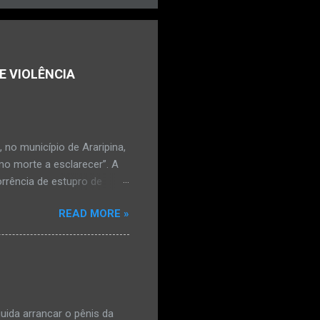
E VIOLÊNCIA
no município de Araripina,
mo morte a esclarecer”. A
orrência de estupro de
ta. O Boletim de
READ MORE »
édica, a vítima estava
l e vaginal. Os pais
ais de mal-estar. Segundo
úde, na segunda-feira pela
a na zona rural do
mesmo com o atendimento
ida arrancar o pênis da