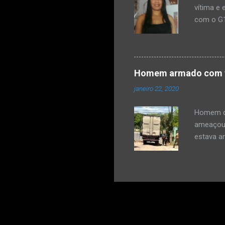
vítima e 
com o G1
teria di
disse na
carta e e
de um out
Homem armado com fa
premedit
janeiro 22, 2020
teria jog
de um co
Homem qu
ameaçou 
estava a
(21), e f
Civil, o 
porteiro
momento 
estacion
facão in
para fec