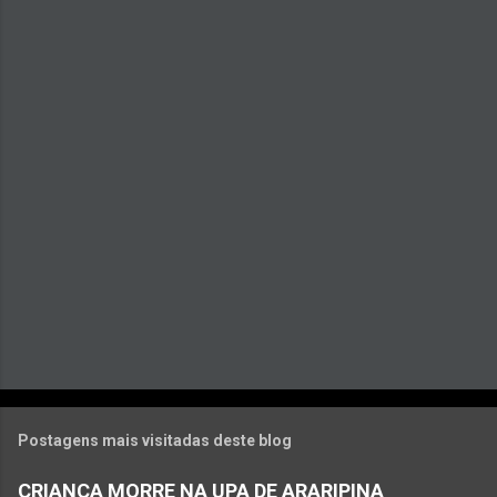
n
t
á
r
i
o
s
Postagens mais visitadas deste blog
CRIANÇA MORRE NA UPA DE ARARIPINA