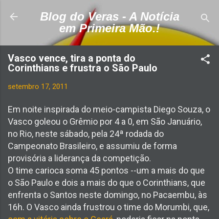
Pular para o conteúdo principal
Blog do Veras - A Notícia
em Primeira Mão.!
Vasco vence, tira a ponta do
Corinthians e frustra o São Paulo
setembro 17, 2011
Em noite inspirada do meio-campista Diego Souza, o
Vasco goleou o Grêmio por 4 a 0, em São Januário,
no Rio, neste sábado, pela 24ª rodada do
Campeonato Brasileiro, e assumiu de forma
provisória a liderança da competição.
O time carioca soma 45 pontos --um a mais do que
o São Paulo e dois a mais do que o Corinthians, que
enfrenta o Santos neste domingo, no Pacaembu, às
16h. O Vasco ainda frustrou o time do Morumbi, que,