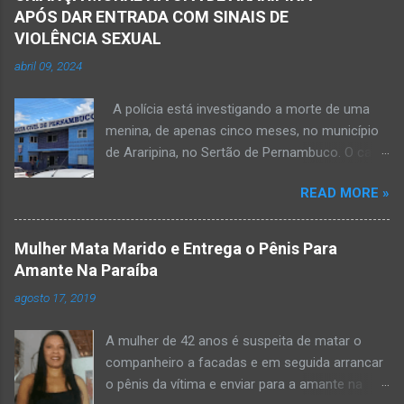
APÓS DAR ENTRADA COM SINAIS DE
VIOLÊNCIA SEXUAL
abril 09, 2024
A polícia está investigando a morte de uma
menina, de apenas cinco meses, no município
de Araripina, no Sertão de Pernambuco. O caso
foi registrado pela Polícia Militar (PM) “como
READ MORE »
morte a esclarecer”. A PM diz que, na segunda-
feira (8), foi acionada para verificar uma
possível ocorrência de estupro de vulnerável,
Mulher Mata Marido e Entrega o Pênis Para
na UPA da cidade, mas ao chegar ao local a
Amante Na Paraíba
criança já estava morta. O Boletim de
agosto 17, 2019
Ocorrências da PM mostra que, segundo
informações passadas pela equipe médica, a
A mulher de 42 anos é suspeita de matar o
vítima estava com um quadro de desidratação
companheiro a facadas e em seguida arrancar
e desnutrição, além de apresentar ruptura anal
o pênis da vítima e enviar para a amante na
e vaginal. Os pais informaram que a criança