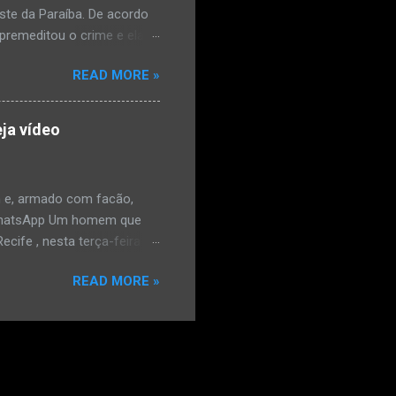
este da Paraíba. De acordo
premeditou o crime e ela
omem. Ao G1, o delegado
READ MORE »
speita também escreveu uma
que o filho mais velho, fruto
 família. Ela já havia
ja vídeo
ênis dele, a mulher ainda
ão genital da vítima dentro
nvolvido. ...
 e, armado com facão,
o/WhatsApp Um homem que
ife , nesta terça-feira
o. De acordo com a Polícia
READ MORE »
as e tentou atingir o
ara o WhatsApp mostram o
rado na frente do
e estava armado com um
nhão. Ele usou o veículo
a mão e começou a fazer