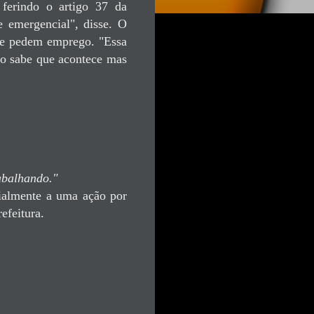
 ferindo o artigo 37 da
e emergencial", disse. O
que pedem emprego. "
Essa
do sabe que acontece mas
abalhando."
cialmente a uma ação por
efeitura.