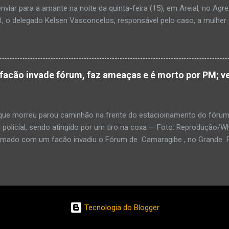
enviar para a amante na noite da quinta-feira (15), em Areial, no Agr
, o delegado Kelsen Vasconcelos, responsável pelo caso, a mulher 
to a uma vizinha que mandou amolar a faca utilizada para matar o h
 manhã desta sexta-feira (16), que antes de cometer o crime, a su
ntregou para o filho mais velho, de 18 anos. “Na carta ela pede para 
ro relacionamento, deixe os dois irmãos mais novos com parentes da
cão invade fórum, faz ameaças e é morto por PM; ve
ado todo o crime”. Após matar o companheiro a facadas e cortar o p
ado ácido muriático em cima. Depois, a suspeita teria colocado o órg
po e levado até a casa da outra mulher com quem o homem estaria e
e morreu parou caminhão na frente do estacioinamento do fórum
policial, sendo atingido por um tiro na coxa — Foto: Reproduçã
rmado com um facão invadiu o Fórum de Camaragibe , no Grande Rec
oi morto por um policial militar responsável pela segurança do prédi
agressor, que já tinha sido preso por porte ilegal de armas, fez ameaç
 e o PM, que ordenou que ele soltasse arma . Imagens enviadas p
em que o homem discute com o PM, no fórum. O caminhão está pa
amento. Por meio de nota, a polícia informou que o Um homem qu
Tecnologia do Blogger
vadiu o Fórum de homem, de 58 anos, chegou ao fórum em um cami
har a entrada do estacionamento. Em seguida, saiu com o facão n