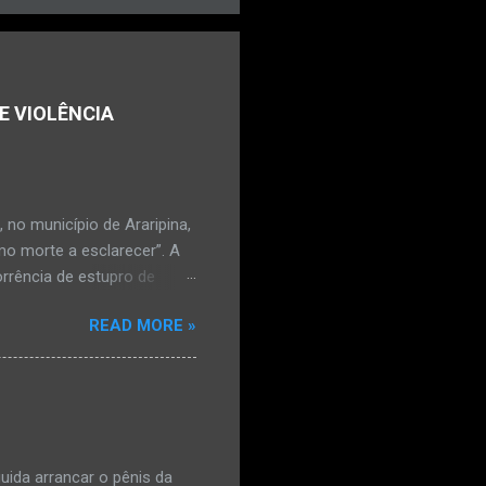
E VIOLÊNCIA
no município de Araripina,
mo morte a esclarecer”. A
orrência de estupro de
ta. O Boletim de
READ MORE »
édica, a vítima estava
l e vaginal. Os pais
ais de mal-estar. Segundo
úde, na segunda-feira pela
a na zona rural do
mesmo com o atendimento
ida arrancar o pênis da