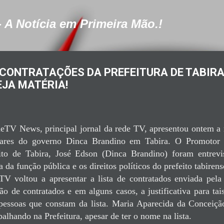
Pular para o conteúdo principal
- A Notícia em Primeira Mão.!
CONTRATAÇÕES DA PREFEITURA DE TABIRA
EJA MATÉRIA!
eTV News, principal jornal da rede TV, apresentou ontem a
ulares do governo Dinca Brandino em Tabira. O Promotor 
ito de Tabira, José Edson (Dinca Brandino) foram entrevi
 da função pública e os direitos políticos do prefeito tabirens
 voltou a apresentar a lista de contratados enviada pela 
ão de contratados e em alguns casos, a justificativa para tai
pessoas que constam da lista. Maria Aparecida da Conceiçã
alhando na Prefeitura, apesar de ter o nome na lista.