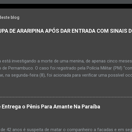
deste blog
PA DE ARARIPINA APÓS DAR ENTRADA COM SINAIS D
a está investigando a morte de uma menina, de apenas cinco meses, 
 de Pernambuco. O caso foi registrado pela Polícia Militar (PM) “co
e, na segunda-feira (8), foi acionada para verificar uma possível oc
l, na UPA da cidade, mas ao chegar ao local a criança já estava mor
ias da PM mostra que, segundo informações passadas pela equipe m
adro de desidratação e desnutrição, além de apresentar ruptura ana
am que a criança estava apresentando, desde sábado (6), alguns sin
 Entrega o Pênis Para Amante Na Paraíba
 pais só levaram a menina para UPA após uma piora no estado de sa
ara que fosse prestado o devido atendimento médico. A família mor
o. A criança chegou no local com vida, porém muito debilitada, e 
 de 42 anos é suspeita de matar o companheiro a facadas e em segu
aleceu. O...