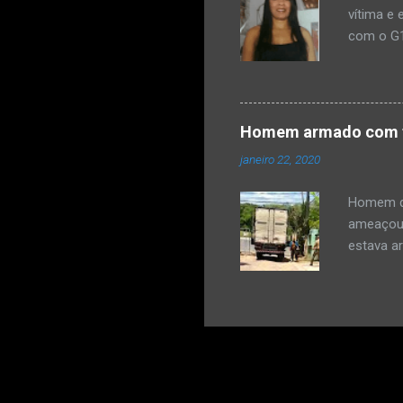
vítima e 
com o G1
teria di
disse na
carta e e
de um out
Homem armado com fa
premedit
janeiro 22, 2020
teria jog
de um co
Homem qu
ameaçou 
estava a
(21), e f
Civil, o 
porteiro
momento 
estacion
facão in
para fec