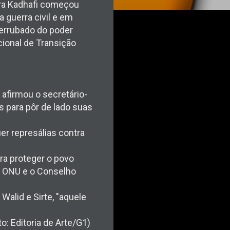
tra Kadhafi começou
 guerra civil e em
derrubado do poder
cional de Transição
 afirmou o secretário-
s para pôr de lado suas
r represálias contra
a proteger o povo
a ONU e o Conselho
alid e Sirte, "aquele