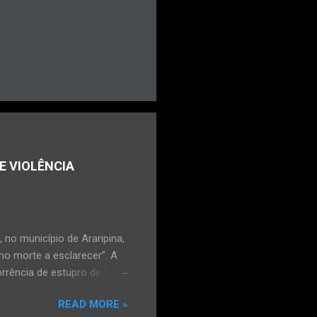
E VIOLÊNCIA
no município de Araripina,
mo morte a esclarecer”. A
orrência de estupro de
ta. O Boletim de
READ MORE »
édica, a vítima estava