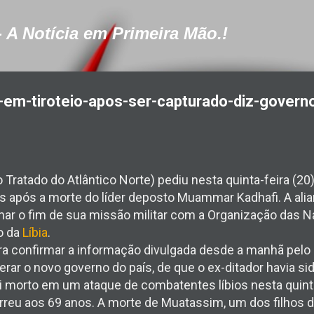
Pular para o conteúdo principal
- A Notícia em Primeira Mão.!
-em-tiroteio-apos-ser-capturado-diz-govern
Tratado do Atlântico Norte) pediu nesta quinta-feira (20)
s após a morte do líder deposto Muammar Kadhafi. A alia
nar o fim de sua missão militar com a Organização das 
o da
Líbia
.
ara confirmar a informação divulgada desde a manhã pelo
erar o novo governo do país, de que o ex-ditador havia si
foi morto em um ataque de combatentes líbios nesta quint
orreu aos 69 anos. A morte de Muatassim, um dos filhos 