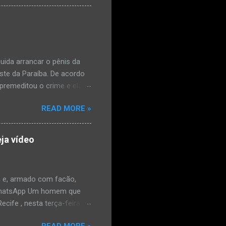
l e vaginal. Os pais
ais de mal-estar. Segundo
úde, na segunda-feira pela
a na zona rural do
mesmo com o atendimento
ida arrancar o pênis da
este da Paraíba. De acordo
premeditou o crime e ela
omem. Ao G1, o delegado
READ MORE »
speita também escreveu uma
que o filho mais velho, fruto
 família. Ela já havia
ja vídeo
ênis dele, a mulher ainda
ão genital da vítima dentro
nvolvido. ...
 e, armado com facão,
o/WhatsApp Um homem que
ife , nesta terça-feira
o. De acordo com a Polícia