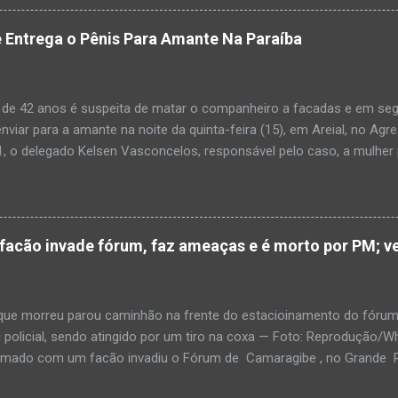
adro de desidratação e desnutrição, além de apresentar ruptura ana
am que a criança estava apresentando, desde sábado (6), alguns sin
 Entrega o Pênis Para Amante Na Paraíba
 pais só levaram a menina para UPA após uma piora no estado de sa
ara que fosse prestado o devido atendimento médico. A família mor
o. A criança chegou no local com vida, porém muito debilitada, e 
 de 42 anos é suspeita de matar o companheiro a facadas e em segu
aleceu. O...
enviar para a amante na noite da quinta-feira (15), em Areial, no Agr
, o delegado Kelsen Vasconcelos, responsável pelo caso, a mulher 
to a uma vizinha que mandou amolar a faca utilizada para matar o h
 manhã desta sexta-feira (16), que antes de cometer o crime, a su
ntregou para o filho mais velho, de 18 anos. “Na carta ela pede para 
ro relacionamento, deixe os dois irmãos mais novos com parentes da
cão invade fórum, faz ameaças e é morto por PM; ve
ado todo o crime”. Após matar o companheiro a facadas e cortar o p
ado ácido muriático em cima. Depois, a suspeita teria colocado o órg
po e levado até a casa da outra mulher com quem o homem estaria e
e morreu parou caminhão na frente do estacioinamento do fórum
policial, sendo atingido por um tiro na coxa — Foto: Reproduçã
rmado com um facão invadiu o Fórum de Camaragibe , no Grande Rec
oi morto por um policial militar responsável pela segurança do prédi