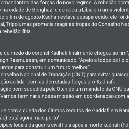
comandantes das forças do novo regime. A rebelião con
 na cidade de Benghazi e colocou a Líbia em uma violenta
de o fim de agosto Kadhafi estava desaparecido: ele foi 
al, Trípoli, mas prometia reagir às tropas do Conselho Na
 rebelião líbia.
e de medo do coronel Kadhafi finalmente chegou ao fim",
Fogh Rasmussen, em comunicado. "Apelo a todos os líbio
juntos para construir um futuro melhor."
nselho Nacional de Transição (CNT) para evitar quaisque
ção ao lidar com as derrotadas forças pró-Kadhafi.
ação bem sucedida pela Otan de um mandato da ONU par
u: "Vamos terminar a nossa missão em coordenação com 
.
e com a queda dos últimos redutos de Gaddafi em Bani W
o) está agora mais perto".