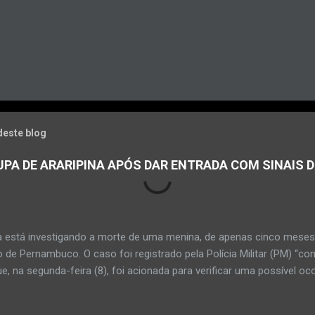
deste blog
PA DE ARARIPINA APÓS DAR ENTRADA COM SINAIS D
a está investigando a morte de uma menina, de apenas cinco meses, 
 de Pernambuco. O caso foi registrado pela Polícia Militar (PM) “co
e, na segunda-feira (8), foi acionada para verificar uma possível oc
l, na UPA da cidade, mas ao chegar ao local a criança já estava mor
ias da PM mostra que, segundo informações passadas pela equipe m