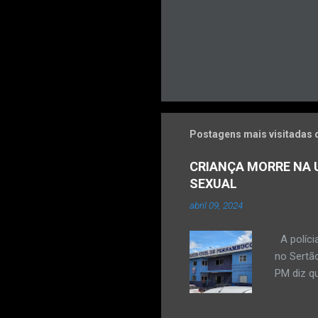
Postagens mais visitadas 
CRIANÇA MORRE NA U
SEXUAL
abril 09, 2024
A políci
no Sertão
PM diz qu
vulneráve
Ocorrênc