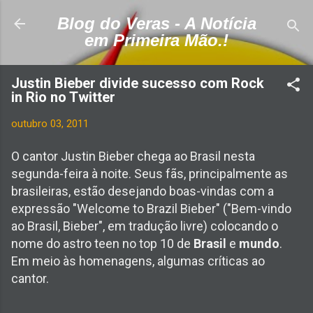
Pular para o conteúdo principal
Blog do Veras - A Notícia
em Primeira Mão.!
Justin Bieber divide sucesso com Rock
in Rio no Twitter
outubro 03, 2011
O cantor Justin Bieber chega ao Brasil nesta
segunda-feira à noite. Seus fãs, principalmente as
brasileiras, estão desejando boas-vindas com a
expressão "Welcome to Brazil Bieber" ("Bem-vindo
ao Brasil, Bieber", em tradução livre) colocando o
nome do astro teen no top 10 de
Brasil
e
mundo
.
Em meio às homenagens, algumas críticas ao
cantor.