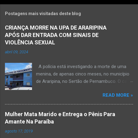
Postagens mais visitadas deste blog
CRIANÇA MORRE NA UPA DE ARARIPINA
APÓS DAR ENTRADA COM SINAIS DE
VIOLÊNCIA SEXUAL
abril 09, 2024
A polícia está investigando a morte de uma
menina, de apenas cinco meses, no município
de Araripina, no Sertão de Pernambuco. O caso
foi registrado pela Polícia Militar (PM) “como
READ MORE »
morte a esclarecer”. A PM diz que, na segunda-
feira (8), foi acionada para verificar uma
possível ocorrência de estupro de vulnerável,
Mulher Mata Marido e Entrega o Pênis Para
na UPA da cidade, mas ao chegar ao local a
Amante Na Paraíba
criança já estava morta. O Boletim de
agosto 17, 2019
Ocorrências da PM mostra que, segundo