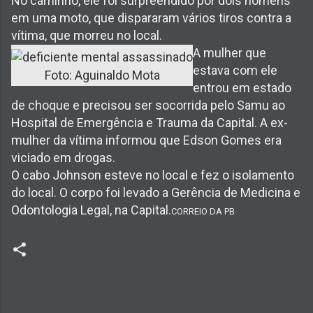
No caminho, ele foi surpreendido por dois homens
em uma moto, que dispararam vários tiros contra a
vítima, que morreu no local.
A mulher que
estava com ele
Foto: Aguinaldo Mota
entrou em estado
de choque e precisou ser socorrida pelo Samu ao
Hospital de Emergência e Trauma da Capital. A ex-
mulher da vítima informou que Edson Gomes era
viciado em drogas.
O cabo Johnson esteve no local e fez o isolamento
do local. O corpo foi levado a Gerência de Medicina e
Odontologia Legal, na Capital.
CORREIO DA PB
C
o