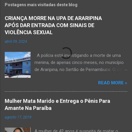
Postagens mais visitadas deste blog
CRIANÇA MORRE NA UPA DE ARARIPINA
APÓS DAR ENTRADA COM SINAIS DE
VIOLÊNCIA SEXUAL
abril 09, 2024
A polícia está investigando a morte de uma
menina, de apenas cinco meses, no município
de Araripina, no Sertão de Pernambuco. O caso
foi registrado pela Polícia Militar (PM) “como
READ MORE »
morte a esclarecer”. A PM diz que, na segunda-
feira (8), foi acionada para verificar uma
possível ocorrência de estupro de vulnerável,
Mulher Mata Marido e Entrega o Pênis Para
na UPA da cidade, mas ao chegar ao local a
Amante Na Paraíba
criança já estava morta. O Boletim de
agosto 17, 2019
Ocorrências da PM mostra que, segundo
informações passadas pela equipe médica, a
A mulher de 42 anos é suspeita de matar o