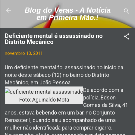
Pular para o conteúdo principal
Blog do Veras - A Notícia
em Primeira Mão.!
Deficiente mental é assassinado no
Distrito Mecânico
novembro 13, 2011
Um deficiente mental foi assassinado no início da
noite deste sábado (12) no bairro do Distrito
Mecânico, em João Pessoa.
De acordo com a
polícia, Edson
Foto: Aguinaldo Mota
Gomes da Silva, 41
anos, estava bebendo em um bar, no Conjunto
Renascer I, quando saiu acompanhado de uma
mulher não identificada para comprar cigarro.