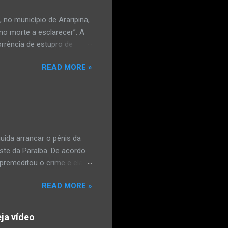
no município de Araripina,
mo morte a esclarecer”. A
orrência de estupro de
ta. O Boletim de
READ MORE »
édica, a vítima estava
l e vaginal. Os pais
ais de mal-estar. Segundo
úde, na segunda-feira pela
a na zona rural do
mesmo com o atendimento
ida arrancar o pênis da
este da Paraíba. De acordo
premeditou o crime e ela
omem. Ao G1, o delegado
READ MORE »
speita também escreveu uma
que o filho mais velho, fruto
 família. Ela já havia
ja vídeo
ênis dele, a mulher ainda