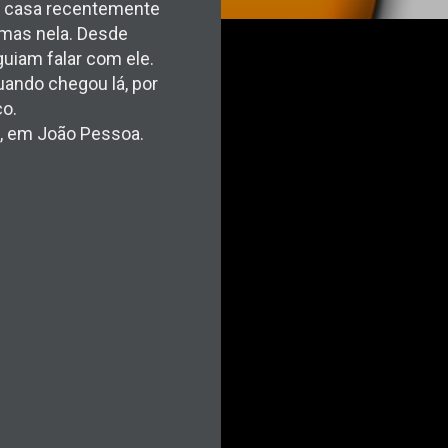
a casa recentemente
rmas nela. Desde
guiam falar com ele.
uando chegou lá, por
ço.
sé, em João Pessoa.