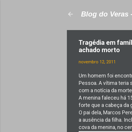
Blog do Veras 
Tragédia em famíl
achado morto
novembro 12, 2011
Um homem foi encontra
Pessoa. A vítima teria
com a notícia da morte 
A menina faleceu há 15
forte que a cabeça da 
O pai dela, Marcos Pere
a ausência da filha. In
cova da menina, no ce