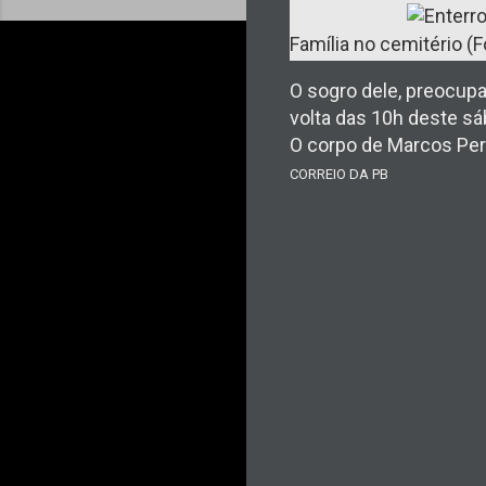
Família no cemitério (
O sogro dele, preocupa
volta das 10h deste sá
O corpo de Marcos Pere
CORREIO DA PB
C
o
m
e
n
t
á