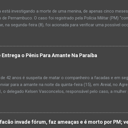
a está investigando a morte de uma menina, de apenas cinco meses, 
 de Pernambuco. O caso foi registrado pela Polícia Militar (PM) “co
e, na segunda-feira (8), foi acionada para verificar uma possível oc
l, na UPA da cidade, mas ao chegar ao local a criança já estava mor
ias da PM mostra que, segundo informações passadas pela equipe m
adro de desidratação e desnutrição, além de apresentar ruptura ana
am que a criança estava apresentando, desde sábado (6), alguns sin
 Entrega o Pênis Para Amante Na Paraíba
 pais só levaram a menina para UPA após uma piora no estado de sa
ara que fosse prestado o devido atendimento médico. A família mor
o. A criança chegou no local com vida, porém muito debilitada, e 
 de 42 anos é suspeita de matar o companheiro a facadas e em segu
aleceu. O...
enviar para a amante na noite da quinta-feira (15), em Areial, no Agr
, o delegado Kelsen Vasconcelos, responsável pelo caso, a mulher 
to a uma vizinha que mandou amolar a faca utilizada para matar o h
 manhã desta sexta-feira (16), que antes de cometer o crime, a su
ntregou para o filho mais velho, de 18 anos. “Na carta ela pede para 
ro relacionamento, deixe os dois irmãos mais novos com parentes da
cão invade fórum, faz ameaças e é morto por PM; ve
ado todo o crime”. Após matar o companheiro a facadas e cortar o p