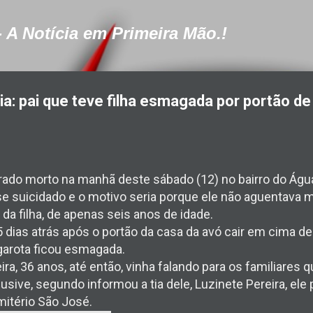
Pular para o conteúdo principal
- A Notícia em Primeira Mão.!
ia: pai que teve filha esmagada por portão de
do morto na manhã deste sábado (12) no bairro do Água
 se suicidado e o motivo seria porque ele não aguentava m
da filha, de apenas seis anos de idade.
 dias atrás após o portão da casa da avó cair em cima del
garota ficou esmagada.
ira, 36 anos, até então, vinha falando para os familiares
clusive, segundo informou a tia dele, Luzinete Pereira, ele
mitério São José.