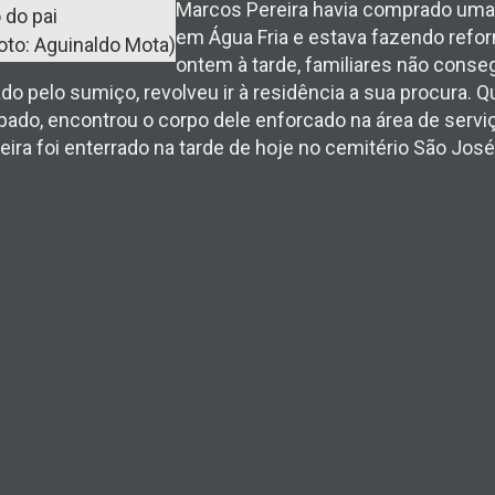
Marcos Pereira havia comprado um
em Água Fria e estava fazendo refo
Foto: Aguinaldo Mota)
ontem à tarde, familiares não conse
do pelo sumiço, revolveu ir à residência a sua procura. Q
bado, encontrou o corpo dele enforcado na área de servi
ira foi enterrado na tarde de hoje no cemitério São Jo