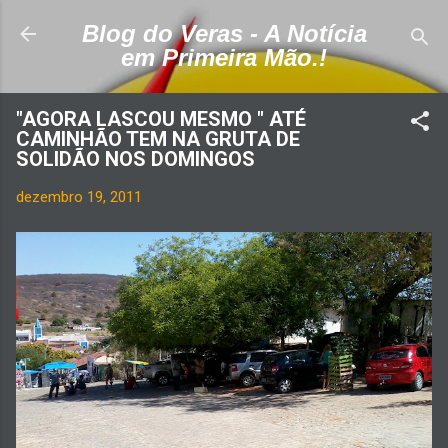
Pular para o conteúdo principal
Blog do Veras - A Notícia
em Primeira Mão.!
"AGORA LASCOU MESMO " ATÉ
CAMINHÃO TEM NA GRUTA DE
SOLIDÃO NOS DOMINGOS
dezembro 19, 2011