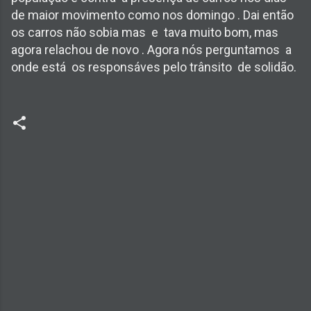
de maior movimento como nos domingo . Dai então
os carros não sobia mas e tava muito bom, mas
agora relachou de novo . Agora nós perguntamos a
onde está os responsáves pelo trânsito de solidão.
C
o
m
e
n
t
á
r