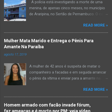
A polícia está investigando a morte de uma
menina, de apenas cinco meses, no município
de Araripina, no Sertão de Pernambuco. O caso
foi registrado pela Polícia Militar (PM) “como
READ MORE »
morte a esclarecer”. A PM diz que, na segunda-
feira (8), foi acionada para verificar uma
possível ocorrência de estupro de vulnerável,
Mulher Mata Marido e Entrega o Pênis Para
na UPA da cidade, mas ao chegar ao local a
Amante Na Paraíba
criança já estava morta. O Boletim de
agosto 17, 2019
Ocorrências da PM mostra que, segundo
informações passadas pela equipe médica, a
A mulher de 42 anos é suspeita de matar o
vítima estava com um quadro de desidratação
companheiro a facadas e em seguida arrancar
e desnutrição, além de apresentar ruptura anal
o pênis da vítima e enviar para a amante na
e vaginal. Os pais informaram que a criança
noite da quinta-feira (15), em Areial, no Agreste
estava apresentando, desde sábado (6), alguns
READ MORE »
da Paraíba. De acordo com o G1, o delegado
sinais de mal-estar. Segundo a PM, os pais só
Kelsen Vasconcelos, responsável pelo caso, a
levaram a menina para UPA após uma piora no
mulher premeditou o crime e ela teria dito a
estado de saúde, na segunda-feira pela manhã,
Homem armado com facão invade fórum,
uma vizinha que mandou amolar a faca
para que fosse prestado o devido atendimento
faz ameaças e é morto por PM; veja vídeo