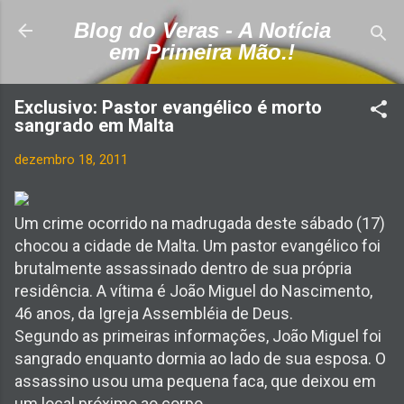
Pular para o conteúdo principal
Blog do Veras - A Notícia
em Primeira Mão.!
Exclusivo: Pastor evangélico é morto
sangrado em Malta
dezembro 18, 2011
Um crime ocorrido na madrugada deste sábado (17)
chocou a cidade de Malta. Um pastor evangélico foi
brutalmente assassinado dentro de sua própria
residência. A vítima é João Miguel do Nascimento,
46 anos, da Igreja Assembléia de Deus.
Segundo as primeiras informações, João Miguel foi
sangrado enquanto dormia ao lado de sua esposa. O
assassino usou uma pequena faca, que deixou em
um local próximo ao corpo.