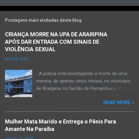
Postagens mais visitadas deste blog
CRIANÇA MORRE NA UPA DE ARARIPINA
APÓS DAR ENTRADA COM SINAIS DE
VIOLÊNCIA SEXUAL
abril 09, 2024
A polícia está investigando a morte de uma
menina, de apenas cinco meses, no município
de Araripina, no Sertão de Pernambuco. O caso
foi registrado pela Polícia Militar (PM) “como
READ MORE »
morte a esclarecer”. A PM diz que, na segunda-
feira (8), foi acionada para verificar uma
possível ocorrência de estupro de vulnerável,
Mulher Mata Marido e Entrega o Pênis Para
na UPA da cidade, mas ao chegar ao local a
Amante Na Paraíba
criança já estava morta. O Boletim de
agosto 17, 2019