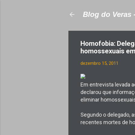
Blog do Veras 
Homofobia: Delega
homossexuais em
dezembro 15, 2011
Em entrevista levada a
declarou que informaçõ
eliminar homossexuais 
Segundo o delegado, as
recentes mortes de ho