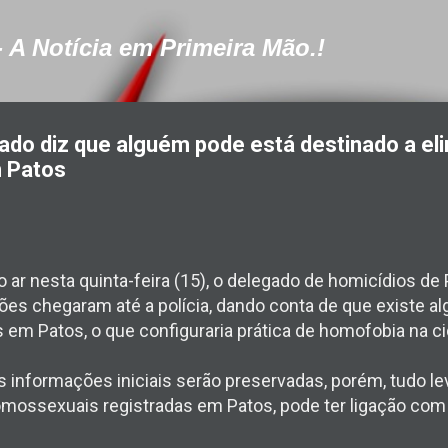
Pular para o conteúdo principal
- A Notícia em Primeira Mão.!
do diz que alguém pode está destinado a eli
 Patos
o ar nesta quinta-feira (15), o delegado de homicídios de
es chegaram até a polícia, dando conta de que existe a
em Patos, o que configuraria prática de homofobia na ci
 informações iniciais serão preservadas, porém, tudo lev
mossexuais registradas em Patos, pode ter ligação com 