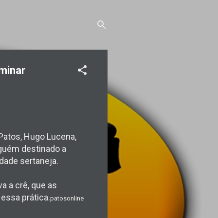
minar
 Patos, Hugo Lucena,
lguém destinado a
dade sertaneja.
a a crê, que as
essa prática.
patosonline