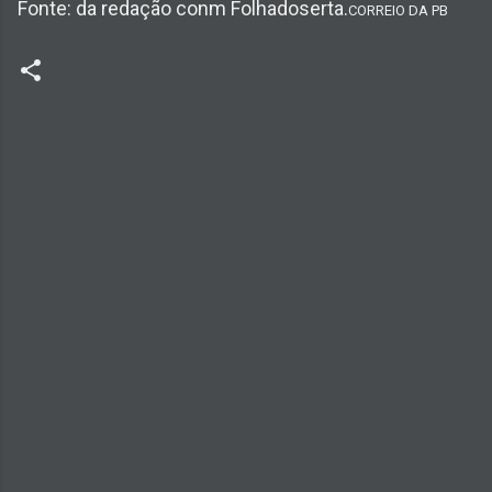
Fonte: da redação conm Folhadoserta.
CORREIO DA PB
C
o
m
e
n
t
á
r
i
o
s