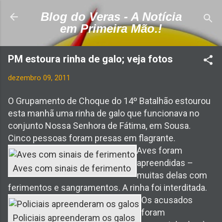
Pular para o conteúdo principal
Blog do Veras - A Notícia
em Primeira Mão.!
PM estoura rinha de galo; veja fotos
dezembro 09, 2011
O Grupamento de Choque do 14º Batalhão estourou
esta manhã uma rinha de galo que funcionava no
conjunto Nossa Senhora de Fátima, em Sousa.
Cinco pessoas foram presas em flagrante.
Aves foram
apreendidas –
Aves com sinais de ferimento
muitas delas com
ferimentos e sangramentos. A rinha foi interditada.
Os acusados
foram
Policiais apreenderam os galos