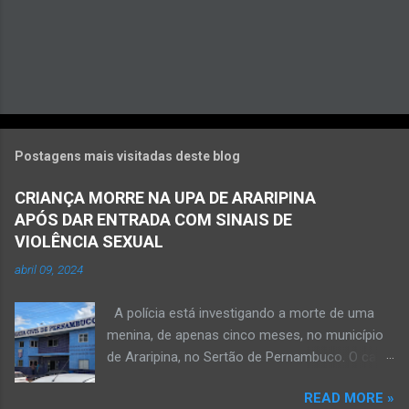
Postagens mais visitadas deste blog
CRIANÇA MORRE NA UPA DE ARARIPINA
APÓS DAR ENTRADA COM SINAIS DE
VIOLÊNCIA SEXUAL
abril 09, 2024
A polícia está investigando a morte de uma
menina, de apenas cinco meses, no município
de Araripina, no Sertão de Pernambuco. O caso
foi registrado pela Polícia Militar (PM) “como
READ MORE »
morte a esclarecer”. A PM diz que, na segunda-