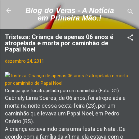
Pular para o conteúdo principal
Blog do Veras - A Notícia
em Primeira Mão.!
Tristeza: Criança de apenas 06 anos é
atropelada e morta por caminhão de
Papai Noel
dezembro 24, 2011
Criança que foi atropelada pou um caminhão (Foto: G1)
Gabriely Lima Soares, de 06 anos, foi atropelada e
morta na noite dessa sexta-feira (23), por um
caminhão que levava um Papai Noel, em Pedro
Osório (RS).
A criança estava indo para uma festa de Natal. De
acordo com a família da vítima, ela estava com o