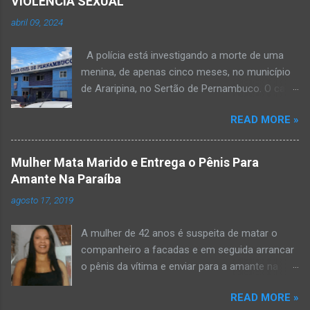
VIOLÊNCIA SEXUAL
abril 09, 2024
A polícia está investigando a morte de uma
menina, de apenas cinco meses, no município
de Araripina, no Sertão de Pernambuco. O caso
foi registrado pela Polícia Militar (PM) “como
READ MORE »
morte a esclarecer”. A PM diz que, na segunda-
feira (8), foi acionada para verificar uma
possível ocorrência de estupro de vulnerável,
Mulher Mata Marido e Entrega o Pênis Para
na UPA da cidade, mas ao chegar ao local a
Amante Na Paraíba
criança já estava morta. O Boletim de
agosto 17, 2019
Ocorrências da PM mostra que, segundo
informações passadas pela equipe médica, a
A mulher de 42 anos é suspeita de matar o
vítima estava com um quadro de desidratação
companheiro a facadas e em seguida arrancar
e desnutrição, além de apresentar ruptura anal
o pênis da vítima e enviar para a amante na
e vaginal. Os pais informaram que a criança
noite da quinta-feira (15), em Areial, no Agreste
estava apresentando, desde sábado (6), alguns
READ MORE »
da Paraíba. De acordo com o G1, o delegado
sinais de mal-estar. Segundo a PM, os pais só