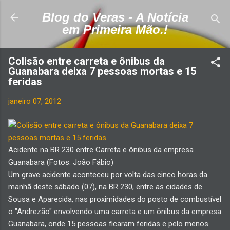
Pular para o conteúdo principal
Blog do Veras - A Notícia
em Primeira Mão.!
Colisão entre carreta e ônibus da
Guanabara deixa 7 pessoas mortas e 15
feridas
janeiro 07, 2012
Acidente na BR 230 entre Carreta e ônibus da empresa
Guanabara (Fotos: João Fábio)
Um grave acidente aconteceu por volta das cinco horas da
manhã deste sábado (07), na BR 230, entre as cidades de
Sousa e Aparecida, nas proximidades do posto de combustível
o "Andrezão" envolvendo uma carreta e um ônibus da empresa
Guanabara, onde 15 pessoas ficaram feridas e pelo menos