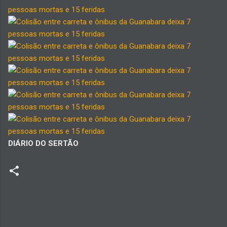
DIÁRIO DO SERTÃO
C
o
m