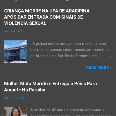
CRIANÇA MORRE NA UPA DE ARARIPINA
APÓS DAR ENTRADA COM SINAIS DE
VIOLÊNCIA SEXUAL
abril 09, 2024
A polícia está investigando a morte de uma
menina, de apenas cinco meses, no município
de Araripina, no Sertão de Pernambuco. O caso
foi registrado pela Polícia Militar (PM) “como
READ MORE »
morte a esclarecer”. A PM diz que, na segunda-
feira (8), foi acionada para verificar uma
possível ocorrência de estupro de vulnerável,
Mulher Mata Marido e Entrega o Pênis Para
na UPA da cidade, mas ao chegar ao local a
Amante Na Paraíba
criança já estava morta. O Boletim de
agosto 17, 2019
Ocorrências da PM mostra que, segundo
informações passadas pela equipe médica, a
A mulher de 42 anos é suspeita de matar o
vítima estava com um quadro de desidratação