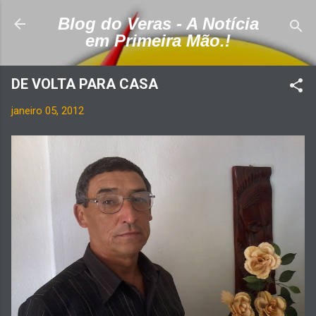
Pular para o conteúdo principal
Blog do Veras - A Notícia
em Primeira Mão.!
DE VOLTA PARA CASA
janeiro 05, 2012