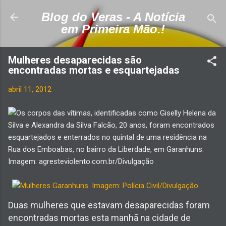
Pular para o conteúdo principal
Blog do Veras - A Notícia
em Primeira Mão.!
Mulheres desaparecidas são
encontradas mortas e esquartejadas
abril 11, 2012
Duas mulheres que estavam desaparecidas foram
encontradas mortas esta manhã na cidade de