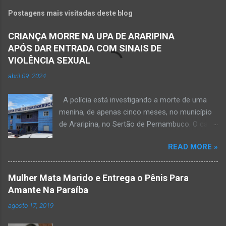
Postagens mais visitadas deste blog
CRIANÇA MORRE NA UPA DE ARARIPINA
APÓS DAR ENTRADA COM SINAIS DE
VIOLÊNCIA SEXUAL
abril 09, 2024
A polícia está investigando a morte de uma
menina, de apenas cinco meses, no município
de Araripina, no Sertão de Pernambuco. O caso
foi registrado pela Polícia Militar (PM) “como
READ MORE »
morte a esclarecer”. A PM diz que, na segunda-
feira (8), foi acionada para verificar uma
possível ocorrência de estupro de vulnerável,
Mulher Mata Marido e Entrega o Pênis Para
na UPA da cidade, mas ao chegar ao local a
Amante Na Paraíba
criança já estava morta. O Boletim de
agosto 17, 2019
Ocorrências da PM mostra que, segundo
informações passadas pela equipe médica, a