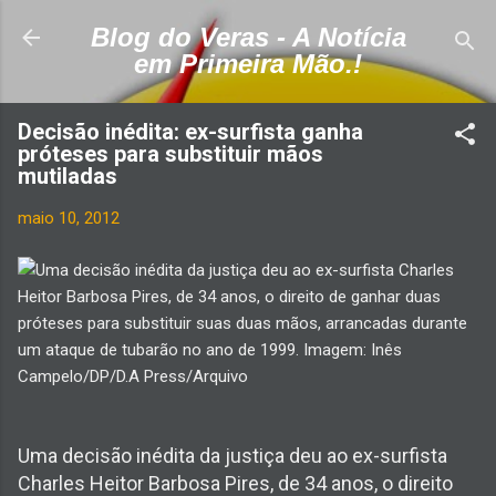
Pular para o conteúdo principal
Blog do Veras - A Notícia
em Primeira Mão.!
Decisão inédita: ex-surfista ganha
próteses para substituir mãos
mutiladas
maio 10, 2012
Uma decisão inédita da justiça deu ao ex-surfista
Charles Heitor Barbosa Pires, de 34 anos, o direito