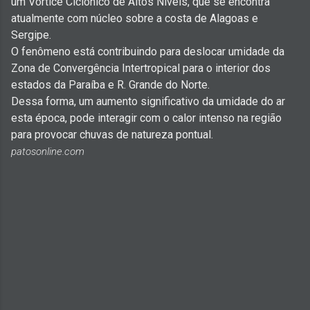
um Vórtice Ciclônico de Altos Níveis, que se encontra
atualmente com núcleo sobre a costa de Alagoas e
Sergipe.
O fenômeno está contribuindo para deslocar umidade da
Zona de Convergência Intertropical para o interior dos
estados da Paraíba e R. Grande do Norte.
Dessa forma, um aumento significativo da umidade do ar
esta época, pode interagir com o calor intenso na região
para provocar chuvas de natureza pontual.
patosonline.com
C
o
m
e
n