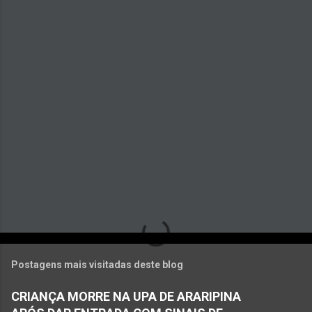
t
á
r
i
o
s
Postagens mais visitadas deste blog
CRIANÇA MORRE NA UPA DE ARARIPINA