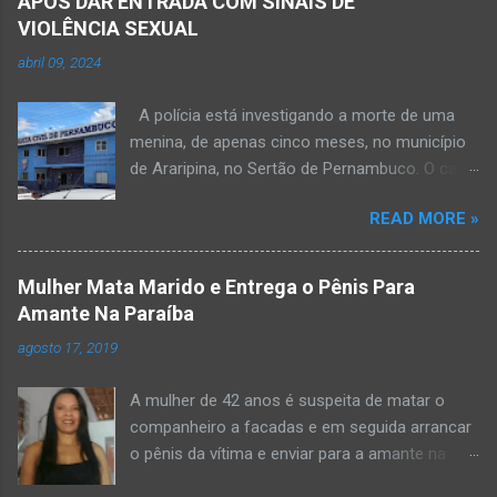
APÓS DAR ENTRADA COM SINAIS DE
VIOLÊNCIA SEXUAL
abril 09, 2024
A polícia está investigando a morte de uma
menina, de apenas cinco meses, no município
de Araripina, no Sertão de Pernambuco. O caso
foi registrado pela Polícia Militar (PM) “como
READ MORE »
morte a esclarecer”. A PM diz que, na segunda-
feira (8), foi acionada para verificar uma
possível ocorrência de estupro de vulnerável,
Mulher Mata Marido e Entrega o Pênis Para
na UPA da cidade, mas ao chegar ao local a
Amante Na Paraíba
criança já estava morta. O Boletim de
agosto 17, 2019
Ocorrências da PM mostra que, segundo
informações passadas pela equipe médica, a
A mulher de 42 anos é suspeita de matar o
vítima estava com um quadro de desidratação
companheiro a facadas e em seguida arrancar
e desnutrição, além de apresentar ruptura anal
o pênis da vítima e enviar para a amante na
e vaginal. Os pais informaram que a criança
noite da quinta-feira (15), em Areial, no Agreste
estava apresentando, desde sábado (6), alguns