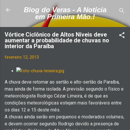
Pular para o conteúdo principal
Blog do Veras - A Notícia
em Primeira Mão.!
Vórtice Ciclônico de Altos Níveis deve
aumentar a probabilidade de chuvas no
interior da Paraíba
fevereiro 12, 2013
A chuva deve retornar ao sertão e alto-sertão da Paraíba,
mas ainda de forma isolada. A previsão segundo o físico e
meteorologista Rodrigo Cézar Limeira, é de que as
condições meteorológicas estejam mais favoráveis entre
os dias 12 e 15 deste mês.
A chuvas ainda serão em pequenos e moderados volumes,
e devem ocorrer segundo Rodrigo devido a presença de