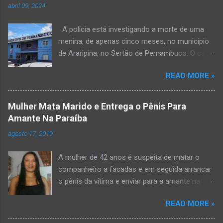
abril 09, 2024
A polícia está investigando a morte de uma
menina, de apenas cinco meses, no município
de Araripina, no Sertão de Pernambuco. O caso
foi registrado pela Polícia Militar (PM) “como
READ MORE »
morte a esclarecer”. A PM diz que, na segunda-
feira (8), foi acionada para verificar uma
possível ocorrência de estupro de vulnerável,
Mulher Mata Marido e Entrega o Pênis Para
na UPA da cidade, mas ao chegar ao local a
Amante Na Paraíba
criança já estava morta. O Boletim de
agosto 17, 2019
Ocorrências da PM mostra que, segundo
informações passadas pela equipe médica, a
A mulher de 42 anos é suspeita de matar o
vítima estava com um quadro de desidratação
companheiro a facadas e em seguida arrancar
e desnutrição, além de apresentar ruptura anal
o pênis da vítima e enviar para a amante na
e vaginal. Os pais informaram que a criança
noite da quinta-feira (15), em Areial, no Agreste
estava apresentando, desde sábado (6), alguns
READ MORE »
da Paraíba. De acordo com o G1, o delegado
sinais de mal-estar. Segundo a PM, os pais só
Kelsen Vasconcelos, responsável pelo caso, a
levaram a menina para UPA após uma piora no