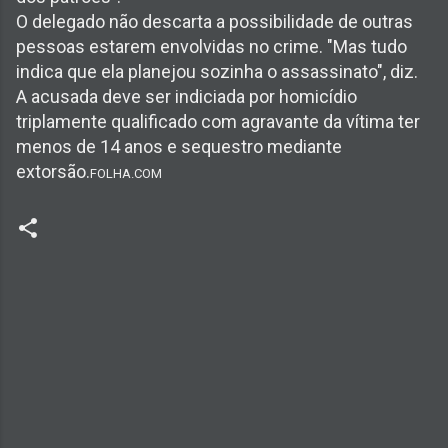
O delegado não descarta a possibilidade de outras
pessoas estarem envolvidas no crime. "Mas tudo
indica que ela planejou sozinha o assassinato", diz.
A acusada deve ser indiciada por homicídio
triplamente qualificado com agravante da vítima ter
menos de 14 anos e sequestro mediante
extorsão.
FOLHA.COM
C
o
m
e
n
t
á