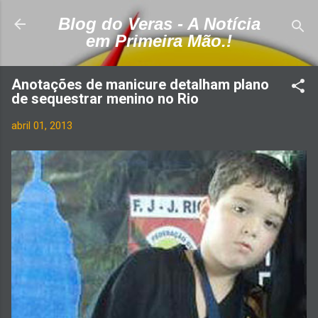
Pular para o conteúdo principal
Blog do Veras - A Notícia
em Primeira Mão.!
Anotações de manicure detalham plano
de sequestrar menino no Rio
abril 01, 2013