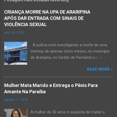
CRIANÇA MORRE NA UPA DE ARARIPINA
APÓS DAR ENTRADA COM SINAIS DE
VIOLÊNCIA SEXUAL
abril 09, 2024
A polícia está investigando a morte de uma
menina, de apenas cinco meses, no município
de Araripina, no Sertão de Pernambuco. O caso
foi registrado pela Polícia Militar (PM) “como
READ MORE »
morte a esclarecer”. A PM diz que, na segunda-
feira (8), foi acionada para verificar uma
possível ocorrência de estupro de vulnerável,
Mulher Mata Marido e Entrega o Pênis Para
na UPA da cidade, mas ao chegar ao local a
Amante Na Paraíba
criança já estava morta. O Boletim de
agosto 17, 2019
Ocorrências da PM mostra que, segundo
informações passadas pela equipe médica, a
A mulher de 42 anos é suspeita de matar o
vítima estava com um quadro de desidratação