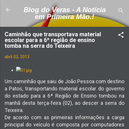
Pular para o conteúdo principal
Blog do Veras - A Notícia
em Primeira Mão.!
Caminhão que transportava material
escolar para a 6ª região de ensino
tomba na serra do Teixeira
abril 02, 2013
Um caminhão que saiu de João Pessoa com destino
a Patos, transportando material escolar do governo
do estado para a 6ª Região de Ensino tombou na
manhã desta terça-feira (02), ao descer a serra do
Teixeira.
De acordo com as primeiras informações a carga
principal do veículo é composta por computadores