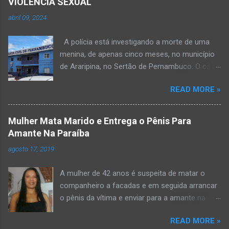
VIOLÊNCIA SEXUAL
abril 09, 2024
A polícia está investigando a morte de uma
menina, de apenas cinco meses, no município
de Araripina, no Sertão de Pernambuco. O caso
foi registrado pela Polícia Militar (PM) “como
READ MORE »
morte a esclarecer”. A PM diz que, na segunda-
feira (8), foi acionada para verificar uma
possível ocorrência de estupro de vulnerável,
Mulher Mata Marido e Entrega o Pênis Para
na UPA da cidade, mas ao chegar ao local a
Amante Na Paraíba
criança já estava morta. O Boletim de
agosto 17, 2019
Ocorrências da PM mostra que, segundo
informações passadas pela equipe médica, a
A mulher de 42 anos é suspeita de matar o
vítima estava com um quadro de desidratação
companheiro a facadas e em seguida arrancar
e desnutrição, além de apresentar ruptura anal
o pênis da vítima e enviar para a amante na
e vaginal. Os pais informaram que a criança
noite da quinta-feira (15), em Areial, no Agreste
estava apresentando, desde sábado (6), alguns
READ MORE »
da Paraíba. De acordo com o G1, o delegado
sinais de mal-estar. Segundo a PM, os pais só