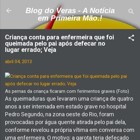
Pular para o conteúdo principal
Blog do Veras - A Notícia
em Primeira Mão.!
Criança conta para enfermeira que foi
queimada pelo pai após defecar no
lugar errado; Veja
abril 04, 2013
As pernas da criança ficaram com ferimentos graves (Foto)
As queimaduras que levaram uma criança de quatro
anos a ser internada em estado grave no hospital
Pedro Segundo, na zona oeste do Rio, foram
provocadas por água quente atirada pelo pai dela,
conforme revelou a própria vítima em conversa com
uma enfermeira. O motivo: a garota teria defecado