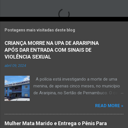
Postagens mais visitadas deste blog
CRIANÇA MORRE NA UPA DE ARARIPINA
APÓS DAR ENTRADA COM SINAIS DE
VIOLÊNCIA SEXUAL
abril 09, 2024
A polícia está investigando a morte de uma
menina, de apenas cinco meses, no município
de Araripina, no Sertão de Pernambuco. O caso
foi registrado pela Polícia Militar (PM) “como
READ MORE »
morte a esclarecer”. A PM diz que, na segunda-
feira (8), foi acionada para verificar uma
possível ocorrência de estupro de vulnerável,
Mulher Mata Marido e Entrega o Pênis Para
na UPA da cidade, mas ao chegar ao local a