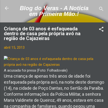
Pular para o conteúdo principal
Blog do Veras - A Notícia
em Primeira Mão.!
Criança de 03 anos é esfaqueada
dentro de casa pela própria avó na
região de Cajazeiras
abril 15, 2013
A acusada foi presa (Foto: Folhadovale)
Uma criança de apenas três anos de idade foi
esfaqueada pela própria avó, na noite deste domingo
(14), na cidade de Poço Dantas, no Sertão da Paraíba.
Conforme informações da Polícia Militar, a senhora
Maria Valdinete de Queiroz, 49 anos, estava em casa
na companhia de familiares, quando pegou uma