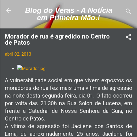
Pular para o conteúdo principal
Blog do Veras - A Notícia
em Primeira Mão.!
Morador de rua é agredido no Centro
de Patos
abril 02, 2013
A vulnerabilidade social em que vivem expostos os
moradores de rua fez mais uma vítima de agressão
na noite desta segunda-feira, dia 01. O fato ocorreu
por volta das 21:30h na Rua Solon de Lucena, em
frente a Catedral de Nossa Senhora da Guia, no
Centro de Patos.
A vítima de agressão foi Jacilene dos Santos de
Lima, de aproximadamente 25 anos. Jacilene foi