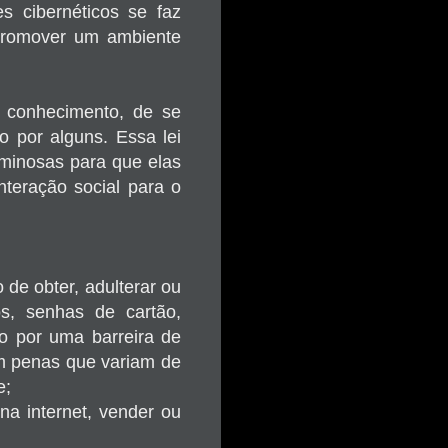
s cibernéticos se faz
e promover um ambiente
r conhecimento, de se
o por alguns. Essa lei
iminosas para que elas
nteração social para o
 de obter, adulterar ou
os, senhas de cartão,
do por uma barreira de
om penas que variam de
e;
 na internet, vender ou