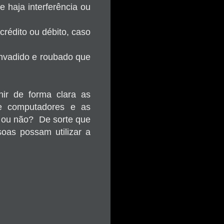
 haja interferência ou
crédito ou débito, caso
 invadido e roubado que
inir de forma clara as
de computadores e as
o ou não? De sorte que
oas possam utilizar a