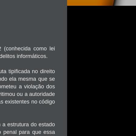
2 (conhecida como lei
delitos informáticos.
a tipificada no direito
tendo ela mesma que se
cometeu a violação dos
vitimou ou a autoridade
as existentes no código
 a estrutura do estado
ão penal para que essa