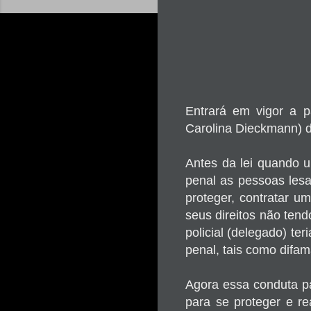
Entrará em vigor a p
Carolina Dieckmann) de
Antes da lei quando um
penal as pessoas lesa
proteger, contratar u
seus direitos não tend
policial (delegado) te
penal, tais como difama
Agora essa conduta pa
para se proteger e re