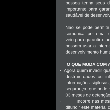
pessoa tenha seus di
importante para garan
saudável de desenvolv
Não se pode permitir
comunicar por email e
veio para garantir o 
possam usar a interne
desenvolvimento hum
O QUE MUDA COM A
·
Agora quem invadir qual
destruir dados ou in
informações sigilosas
segurança, que pode s
03 meses de detenção 
·
Incorre nas mesm
difundir este material 