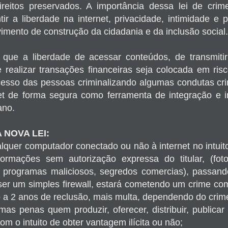
reitos preservados. A importância dessa lei de crime
tir a liberdade na internet, privacidade, intimidade 
imento de construção da cidadania e da inclusão social.
 que a liberdade de acessar conteúdos, de transmiti
 realizar transações financeiras seja colocada em risc
acesso das pessoas criminalizando algumas condutas cr
t de forma segura como ferramenta de integração e i
ano.
 NOVA LEI:
quer computador conectado ou não à internet no intuito
formações sem autorização expressa do titular, (fot
, programas maliciosos, segredos comercias), passan
er um simples firewall, estará cometendo um crime c
a 2 anos de reclusão, mais multa, dependendo do crim
as penas quem produzir, oferecer, distribuir, publicar
com o intuito de obter vantagem ilícita ou não;