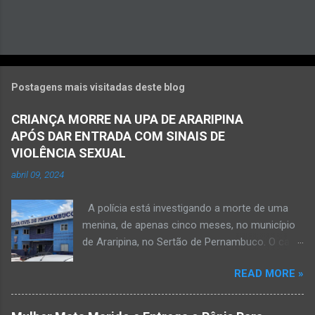
Postagens mais visitadas deste blog
CRIANÇA MORRE NA UPA DE ARARIPINA
APÓS DAR ENTRADA COM SINAIS DE
VIOLÊNCIA SEXUAL
abril 09, 2024
A polícia está investigando a morte de uma
menina, de apenas cinco meses, no município
de Araripina, no Sertão de Pernambuco. O caso
foi registrado pela Polícia Militar (PM) “como
READ MORE »
morte a esclarecer”. A PM diz que, na segunda-
feira (8), foi acionada para verificar uma
possível ocorrência de estupro de vulnerável,