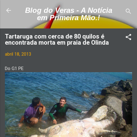
Pular para o conteúdo principal
Blog do Veras - A Notícia
em Primeira Mão.!
Tartaruga com cerca de 80 quilos é
encontrada morta em praia de Olinda
abril 18, 2013
Do G1 PE