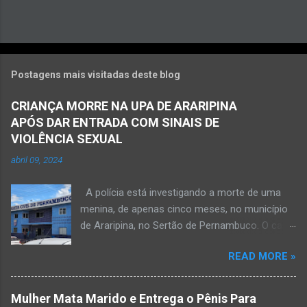
Postagens mais visitadas deste blog
CRIANÇA MORRE NA UPA DE ARARIPINA
APÓS DAR ENTRADA COM SINAIS DE
VIOLÊNCIA SEXUAL
abril 09, 2024
A polícia está investigando a morte de uma
menina, de apenas cinco meses, no município
de Araripina, no Sertão de Pernambuco. O caso
foi registrado pela Polícia Militar (PM) “como
READ MORE »
morte a esclarecer”. A PM diz que, na segunda-
feira (8), foi acionada para verificar uma
possível ocorrência de estupro de vulnerável,
Mulher Mata Marido e Entrega o Pênis Para