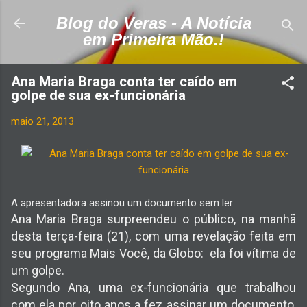
Pular para o conteúdo principal
Blog do Veras - A Notícia
em Primeira Mão.!
Ana Maria Braga conta ter caído em
golpe de sua ex-funcionária
maio 21, 2013
A apresentadora assinou um documento sem ler
Ana Maria Braga surpreendeu o público, na manhã
desta terça-feira (21), com uma revelação feita em
seu programa Mais Você, da Globo: ela foi vítima de
um golpe.
Segundo Ana, uma ex-funcionária que trabalhou
com ela por oito anos a fez assinar um documento,