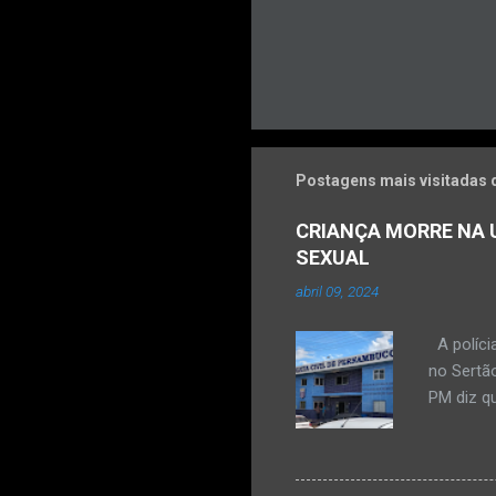
Postagens mais visitadas 
CRIANÇA MORRE NA U
SEXUAL
abril 09, 2024
A políci
no Sertão
PM diz qu
vulneráve
Ocorrênc
com um qu