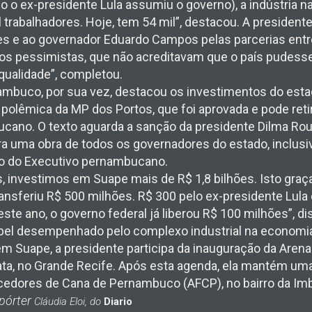
 o ex-presidente Lula assumiu o governo), a indústria nav
 trabalhadores. Hoje, tem 54 mil”, destacou. A presiden
es e ao governador Eduardo Campos pelas parcerias entr
aos pessimistas, que não acreditavam que o país pudesse
ualidade”, completou.
mbuco, por sua vez, destacou os investimentos do esta
olêmica da MP dos Portos, que foi aprovada e pode reti
ano. O texto aguarda a sanção da presidente Dilma Rou
a uma obra de todos os governadores do estado, inclusiv
 do Executivo pernambucano.
, investimos em Suape mais de R$ 1,8 bilhões. Isto graç
ransferiu R$ 500 milhões. R$ 300 pelo ex-presidente Lula
ste ano, o governo federal já liberou R$ 100 milhões”, di
pel desempenhado pelo complexo industrial na economia
m Suape, a presidente participa da inauguração da Arena
ta, no Grande Recife. Após esta agenda, ela mantém uma
dores de Cana de Pernambuco (AFCP), no bairro da Imbir
pórter
Cláudia Eloi, do
Diario