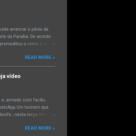
ais de mal-estar. Segundo
úde, na segunda-feira pela
a na zona rural do
mesmo com o atendimento
ida arrancar o pênis da
este da Paraíba. De acordo
premeditou o crime e ela
omem. Ao G1, o delegado
READ MORE »
speita também escreveu uma
que o filho mais velho, fruto
 família. Ela já havia
ja vídeo
ênis dele, a mulher ainda
ão genital da vítima dentro
nvolvido. ...
 e, armado com facão,
o/WhatsApp Um homem que
ife , nesta terça-feira
o. De acordo com a Polícia
READ MORE »
as e tentou atingir o