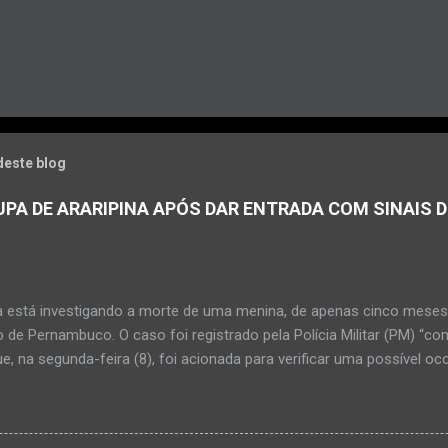
deste blog
PA DE ARARIPINA APÓS DAR ENTRADA COM SINAIS D
a está investigando a morte de uma menina, de apenas cinco meses, 
 de Pernambuco. O caso foi registrado pela Polícia Militar (PM) “co
e, na segunda-feira (8), foi acionada para verificar uma possível oc
l, na UPA da cidade, mas ao chegar ao local a criança já estava mor
ias da PM mostra que, segundo informações passadas pela equipe m
adro de desidratação e desnutrição, além de apresentar ruptura ana