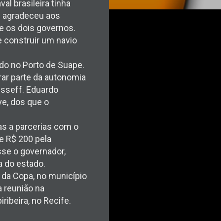
al brasileira tinha
te agradeceu aos
e os dois governos.
 construir um navio
do no Porto de Suape.
rar parte da autonomia
sseff. Eduardo
e, dos que o
as a parcerias com o
 e R$ 200 pela
sse o governador,
 do estado.
 da Copa, no município
 reunião na
ibeira, no Recife.