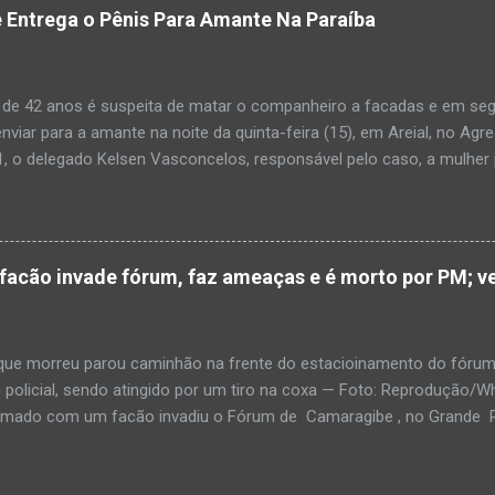
am que a criança estava apresentando, desde sábado (6), alguns sin
 Entrega o Pênis Para Amante Na Paraíba
 pais só levaram a menina para UPA após uma piora no estado de sa
ara que fosse prestado o devido atendimento médico. A família mor
o. A criança chegou no local com vida, porém muito debilitada, e 
 de 42 anos é suspeita de matar o companheiro a facadas e em segu
aleceu. O...
enviar para a amante na noite da quinta-feira (15), em Areial, no Agr
, o delegado Kelsen Vasconcelos, responsável pelo caso, a mulher 
to a uma vizinha que mandou amolar a faca utilizada para matar o h
 manhã desta sexta-feira (16), que antes de cometer o crime, a su
ntregou para o filho mais velho, de 18 anos. “Na carta ela pede para 
ro relacionamento, deixe os dois irmãos mais novos com parentes da
cão invade fórum, faz ameaças e é morto por PM; ve
ado todo o crime”. Após matar o companheiro a facadas e cortar o p
ado ácido muriático em cima. Depois, a suspeita teria colocado o órg
po e levado até a casa da outra mulher com quem o homem estaria e
e morreu parou caminhão na frente do estacioinamento do fórum
policial, sendo atingido por um tiro na coxa — Foto: Reproduçã
rmado com um facão invadiu o Fórum de Camaragibe , no Grande Rec
oi morto por um policial militar responsável pela segurança do prédi
agressor, que já tinha sido preso por porte ilegal de armas, fez ameaç