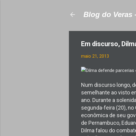
Blog do Veras 
Em discurso, Dil
maio 21, 2013
Num discurso longo, de
semelhante ao visto e
ano. Durante a solenid
segunda-feira (20), no
econômica de seu gove
de Pernambuco, Eduard
Dilma falou do combate