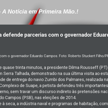
Pular para o conteúdo principal
- A Notícia em Primeira Mão.!
ma defende parcerias com o governador Edua
 quase trinta minutos, a presidente Dilma Rousseff (PT) 
m Serra Talhada, demonstrado na sua última visita ao e
ade de entrega do navio Zumbi dos Palmares, realizada 
 Complexo de Suape, a petista defendeu três importantes p
rno, sem travar um discurso indireto às pretensões nac
o Campos (PSB), nas eleições de 2014.
 à seca, a indústria naval e programas de habitação, co