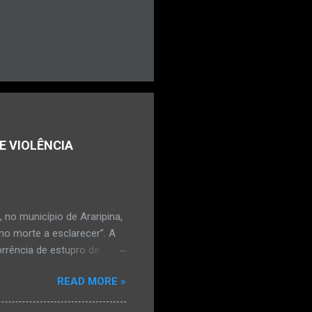
E VIOLÊNCIA
no município de Araripina,
mo morte a esclarecer”. A
orrência de estupro de
ta. O Boletim de
READ MORE »
édica, a vítima estava
l e vaginal. Os pais