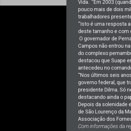
Vida. “Em 2003 (quando
pouco mais de dois mil
trabalhadores present
“Isto é uma resposta 
deste tamanho e com q
O governador de Perna
Campos não entrou na p
do complexo pernambuc
destacou que Suape er
antecedeu no comando
“Nos últimos seis anos
governo federal, que t
presidente Dilma. Só ne
destacando ainda o pa
Depois da solenidade e
de São Lourenço da Ma
Associação dos Fornece
Com informações da re