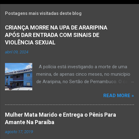
Postagens mais visitadas deste blog
CRIANÇA MORRE NA UPA DE ARARIPINA
APÓS DAR ENTRADA COM SINAIS DE
VIOLÊNCIA SEXUAL
abril 09, 2024
A polícia está investigando a morte de uma
menina, de apenas cinco meses, no município
de Araripina, no Sertão de Pernambuco. O caso
foi registrado pela Polícia Militar (PM) “como
READ MORE »
morte a esclarecer”. A PM diz que, na segunda-
feira (8), foi acionada para verificar uma
possível ocorrência de estupro de vulnerável,
Mulher Mata Marido e Entrega o Pênis Para
na UPA da cidade, mas ao chegar ao local a
Amante Na Paraíba
criança já estava morta. O Boletim de
agosto 17, 2019
Ocorrências da PM mostra que, segundo