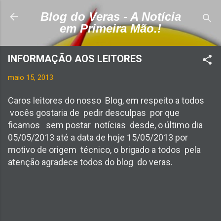
Pular para o conteúdo principal
Blog do Veras - A Notícia
em Primeira Mão.!
INFORMAÇÃO AOS LEITORES
maio 15, 2013
Caros leitores do nosso Blog, em respeito a todos
vocês gostaria de pedir desculpas por que
ficamos sem postar notícias desde, o último dia
05/05/2013 até a data de hoje 15/05/2013 por
motivo de origem técnico, o brigado a todos pela
atenção agradece todos do blog do veras.
C