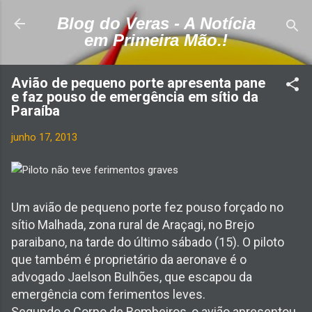
Pular para o conteúdo principal
Blog do Veras - A Notícia
em Primeira Mão.!
Avião de pequeno porte apresenta pane
e faz pouso de emergência em sítio da
Paraíba
junho 17, 2013
Um avião de pequeno porte fez pouso forçado no
sítio Malhada, zona rural de Araçagi, no Brejo
paraibano, na tarde do último sábado (15). O piloto
que também é proprietário da aeronave é o
advogado Jaelson Bulhões, que escapou da
emergência com ferimentos leves.
Segundo o Corpo de Bombeiros, o avião apresentou