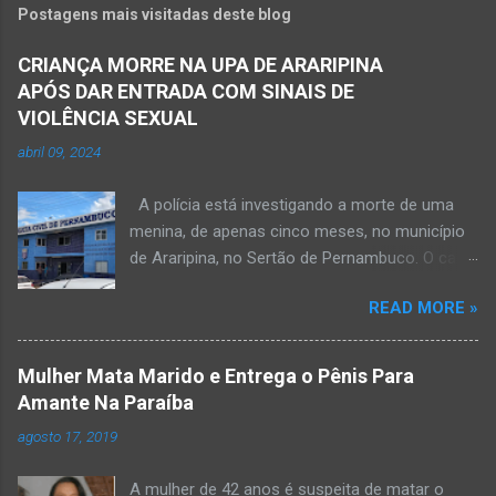
Postagens mais visitadas deste blog
CRIANÇA MORRE NA UPA DE ARARIPINA
APÓS DAR ENTRADA COM SINAIS DE
VIOLÊNCIA SEXUAL
abril 09, 2024
A polícia está investigando a morte de uma
menina, de apenas cinco meses, no município
de Araripina, no Sertão de Pernambuco. O caso
foi registrado pela Polícia Militar (PM) “como
READ MORE »
morte a esclarecer”. A PM diz que, na segunda-
feira (8), foi acionada para verificar uma
possível ocorrência de estupro de vulnerável,
Mulher Mata Marido e Entrega o Pênis Para
na UPA da cidade, mas ao chegar ao local a
Amante Na Paraíba
criança já estava morta. O Boletim de
agosto 17, 2019
Ocorrências da PM mostra que, segundo
informações passadas pela equipe médica, a
A mulher de 42 anos é suspeita de matar o