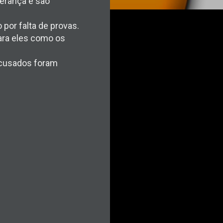
perança e são
 por falta de provas.
para eles como os
 acusados foram