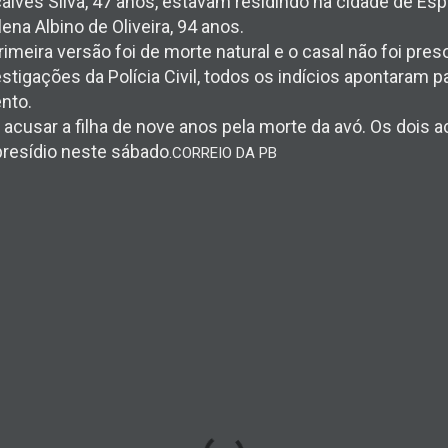
çalves Silva, 47 anos, estavam residindo na cidade de Es
na Albino de Oliveira, 94 anos.
imeira versão foi de morte natural e o casal não foi preso
tigações da Polícia Civil, todos os indícios apontaram 
nto.
 acusar a filha de nove anos pela morte da avó. Os dois
resídio neste sábado
.
CORREIO DA PB