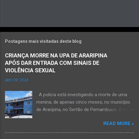
Postagens mais visitadas deste blog
CRIANÇA MORRE NA UPA DE ARARIPINA
APÓS DAR ENTRADA COM SINAIS DE
VIOLÊNCIA SEXUAL
abril 09, 2024
A polícia está investigando a morte de uma
menina, de apenas cinco meses, no município
de Araripina, no Sertão de Pernambuco. O caso
foi registrado pela Polícia Militar (PM) “como
READ MORE »
morte a esclarecer”. A PM diz que, na segunda-
feira (8), foi acionada para verificar uma