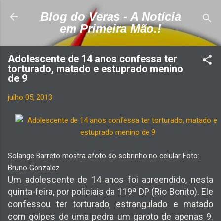
Pular para o conteúdo principal
Blog do Veras - A Notícia
em Primeira Mão.!
Adolescente de 14 anos confessa ter
torturado, matado e estuprado menino
de 9
julho 05, 2013
Solange Barreto mostra afoto do sobrinho no celular Foto:
Bruno Gonzalez
Um adolescente de 14 anos foi apreendido, nesta
quinta-feira, por policiais da 119ª DP (Rio Bonito). Ele
confessou ter torturado, estrangulado e matado
com golpes de uma pedra um garoto de apenas 9.