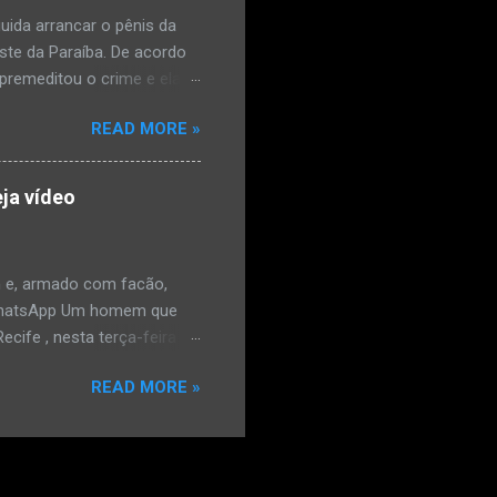
mesmo com o atendimento
ida arrancar o pênis da
este da Paraíba. De acordo
premeditou o crime e ela
omem. Ao G1, o delegado
READ MORE »
speita também escreveu uma
que o filho mais velho, fruto
 família. Ela já havia
ja vídeo
ênis dele, a mulher ainda
ão genital da vítima dentro
nvolvido. ...
 e, armado com facão,
o/WhatsApp Um homem que
ife , nesta terça-feira
o. De acordo com a Polícia
READ MORE »
as e tentou atingir o
ara o WhatsApp mostram o
rado na frente do
e estava armado com um