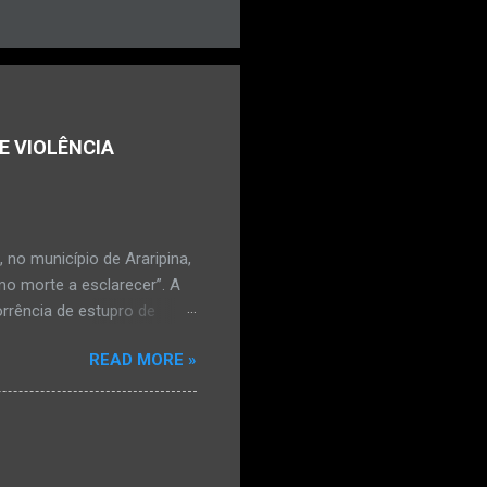
E VIOLÊNCIA
no município de Araripina,
mo morte a esclarecer”. A
orrência de estupro de
ta. O Boletim de
READ MORE »
édica, a vítima estava
l e vaginal. Os pais
ais de mal-estar. Segundo
úde, na segunda-feira pela
a na zona rural do