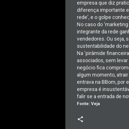
empresa que diz pratic
diferença importante e
rede', e o golpe conhec
No caso do 'marketing m
integrante da rede gan
vendedores. Ou seja, s
sustentabilidade do ne
Na 'pirâmide financeir
associados, sem levar 
negócio fica comprome
algum momento, atrair
entrava na BBom, por e
empresa é insustentáve
falir se a entrada de 
Fonte: Veja