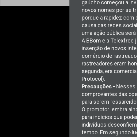
gaúcho começou a inves
novos nomes por se tr
porque a rapidez com 
causa das redes socia
uma ação pública será 
A BBom e a Telexfree j
inserção de novos inte
comércio de rastreado
rastreadores eram hom
segunda, era comercial
Protocol).
Precauções -
Nesses c
comprovantes das oper
para serem ressarcidos
O promotor lembra aind
para indícios que pode
indivíduos desconfiem
tempo. Em segundo lug