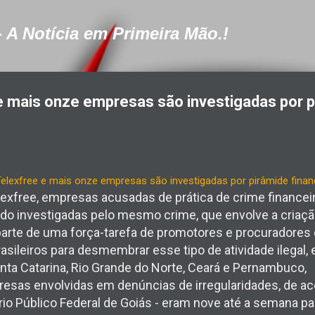
Pular para o conteúdo principal
- A Notícia em Primeira Mão.!
e mais onze empresas são investigadas por p
exfree, empresas acusadas de prática de crime financeir
o investigadas pelo mesmo crime, que envolve a criaçã
 parte de uma força-tarefa de promotores e procuradores 
sileiros para desmembrar esse tipo de atividade ilegal, 
Santa Catarina, Rio Grande do Norte, Ceará e Pernambuco,
resas envolvidas em denúncias de irregularidades, de a
ério Público Federal de Goiás - eram nove até a semana 