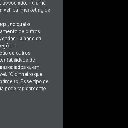
r o associado. Há uma
ível' ou 'marketing de
gal, no qual o
utamento de outros
vendas - a base da
negócio.
ação de outros
tentabilidade do
 associados e, em
el. "O dinheiro que
primeiro. Esse tipo de
hia pode rapidamente