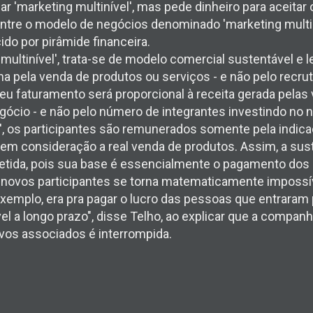
ar 'marketing multinível', mas pede dinheiro para aceita
ntre o modelo de negócios denominado 'marketing multin
ido por pirâmide financeira.
ultinível', trata-se de modelo comercial sustentável e le
ha pela venda de produtos ou serviços - e não pelo recr
eu faturamento será proporcional à receita gerada pelas 
gócio - e não pelo número de integrantes investindo no 
a', os participantes são remunerados somente pela indic
em consideração a real venda de produtos. Assim, a sus
tida, pois sua base é essencialmente o pagamento dos
 novos participantes se torna matematicamente impossív
xemplo, era pra pagar o lucro das pessoas que entraram 
l a longo prazo", disse Telho, ao explicar que a compan
novos associados é interrompida.