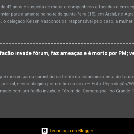
o. A criança chegou no local com vida, porém muito debilitada, e 
 de 42 anos é suspeita de matar o companheiro a facadas e em segu
aleceu. O...
enviar para a amante na noite da quinta-feira (15), em Areial, no Agr
, o delegado Kelsen Vasconcelos, responsável pelo caso, a mulher 
to a uma vizinha que mandou amolar a faca utilizada para matar o h
 manhã desta sexta-feira (16), que antes de cometer o crime, a su
ntregou para o filho mais velho, de 18 anos. “Na carta ela pede para 
ro relacionamento, deixe os dois irmãos mais novos com parentes da
cão invade fórum, faz ameaças e é morto por PM; ve
ado todo o crime”. Após matar o companheiro a facadas e cortar o p
ado ácido muriático em cima. Depois, a suspeita teria colocado o órg
po e levado até a casa da outra mulher com quem o homem estaria e
e morreu parou caminhão na frente do estacioinamento do fórum
policial, sendo atingido por um tiro na coxa — Foto: Reproduçã
rmado com um facão invadiu o Fórum de Camaragibe , no Grande Rec
oi morto por um policial militar responsável pela segurança do prédi
agressor, que já tinha sido preso por porte ilegal de armas, fez ameaç
 e o PM, que ordenou que ele soltasse arma . Imagens enviadas p
em que o homem discute com o PM, no fórum. O caminhão está pa
amento. Por meio de nota, a polícia informou que o Um homem qu
Tecnologia do Blogger