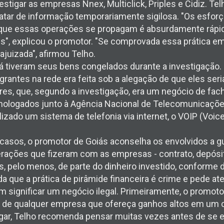
tigar as empresas Nnex, Multiclick, Priples e Cidiz. Telh
atar de informação temporariamente sigilosa. "Os esfor
que essas operações se propagam é absurdamente rápid
is", explicou o promotor. "Se comprovada essa prática e
ajuizada", afirmou Telho.
á tiveram seus bens congelados durante a investigação. 
grantes na rede era feita sob a alegação de que eles se
res, que, segundo a investigação, era um negócio de f
ologados junto à Agência Nacional de Telecomunicações
izado um sistema de telefonia via internet, o VOIP (Voice
asos, o promotor de Goiás aconselha os envolvidos a g
ações que fizeram com as empresas - contrato, depósi
, pelo menos, de parte do dinheiro investido, conforme d
a que a prática de pirâmide financeira é crime e pede a
m significar um negócio ilegal. Primeiramente, o promoto
 de qualquer empresa que ofereça ganhos altos em um 
ar, Telho recomenda pensar muitas vezes antes de se