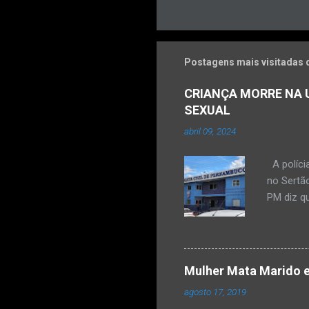
Postagens mais visitadas 
CRIANÇA MORRE NA U
SEXUAL
abril 09, 2024
A políci
no Sertão
PM diz qu
vulneráve
Ocorrênc
com um qu
informar
Mulher Mata Marido e
a PM, os
agosto 17, 2019
manhã, p