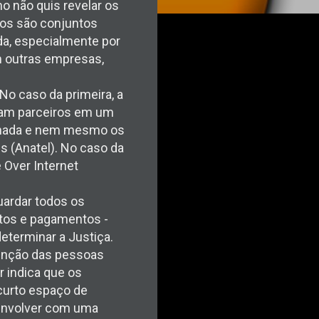
o não quis revelar os
ços são conjuntos
a, especialmente por
m outras empresas,
No caso da primeira, a
riam parceiros em um
achada e nem mesmo os
 (Anatel). No caso da
 Over Internet
uardar todos os
tos e pagamentos -
eterminar a Justiça.
tenção das pessoas
r indica que os
curto espaço de
 envolver com uma