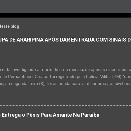
deste blog
PA DE ARARIPINA APÓS DAR ENTRADA COM SINAIS D
a está investigando a morte de uma menina, de apenas cinco meses, 
 de Pernambuco. O caso foi registrado pela Polícia Militar (PM) “co
e, na segunda-feira (8), foi acionada para verificar uma possível oc
l, na UPA da cidade, mas ao chegar ao local a criança já estava mor
ias da PM mostra que, segundo informações passadas pela equipe m
adro de desidratação e desnutrição, além de apresentar ruptura ana
am que a criança estava apresentando, desde sábado (6), alguns sin
 Entrega o Pênis Para Amante Na Paraíba
 pais só levaram a menina para UPA após uma piora no estado de sa
ara que fosse prestado o devido atendimento médico. A família mor