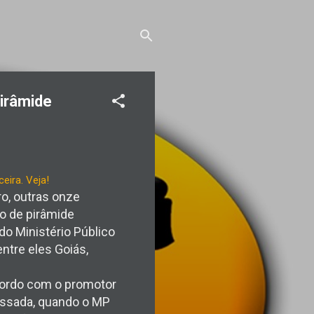
irâmide
o, outras onze
o de pirâmide
do Ministério Público
entre eles Goiás,
cordo com o promotor
passada, quando o MP