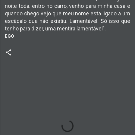
noite toda. entro no carro, venho para minha casa e
quando chego vejo que meu nome esta ligado a um
escâdalo que não existiu. Lamentável. Só isso que
tenho para dizer, uma mentira lamentável".
EGO
C
o
m
e
n
t
á
r
i