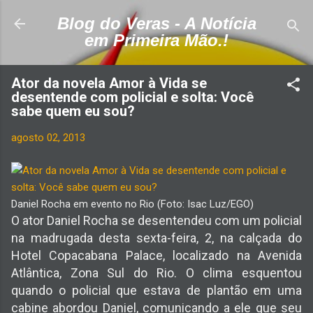
Pular para o conteúdo principal
Blog do Veras - A Notícia
em Primeira Mão.!
Ator da novela Amor à Vida se
desentende com policial e solta: Você
sabe quem eu sou?
agosto 02, 2013
Daniel Rocha em evento no Rio (Foto: Isac Luz/EGO)
O ator Daniel Rocha se desentendeu com um policial
na madrugada desta sexta-feira, 2, na calçada do
Hotel Copacabana Palace, localizado na Avenida
Atlântica, Zona Sul do Rio. O clima esquentou
quando o policial que estava de plantão em uma
cabine abordou Daniel, comunicando a ele que seu