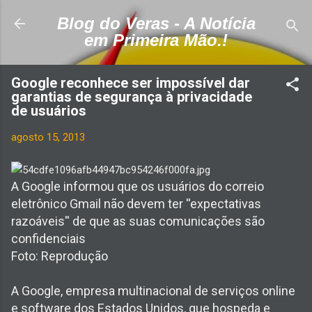
Pular para o conteúdo principal
Blog do Veras - A Notícia
em Primeira Mão.!
Google reconhece ser impossível dar
garantias de segurança à privacidade
de usuários
agosto 15, 2013
A Google informou que os usuários do correio
eletrônico Gmail não devem ter ''expectativas
razoáveis'' de que as suas comunicações são
confidenciais
Foto: Reprodução
A Google, empresa multinacional de serviços online
e software dos Estados Unidos, que hospeda e