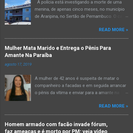
A polícia está investigando a morte de uma
menina, de apenas cinco meses, no município
de Araripina, no Sertão de Pernambuco. O caso
foi registrado pela Polícia Militar (PM) “como
READ MORE »
morte a esclarecer”. A PM diz que, na segunda-
feira (8), foi acionada para verificar uma
possível ocorrência de estupro de vulnerável,
Mulher Mata Marido e Entrega o Pênis Para
na UPA da cidade, mas ao chegar ao local a
Amante Na Paraíba
criança já estava morta. O Boletim de
agosto 17, 2019
Ocorrências da PM mostra que, segundo
informações passadas pela equipe médica, a
A mulher de 42 anos é suspeita de matar o
vítima estava com um quadro de desidratação
companheiro a facadas e em seguida arrancar
e desnutrição, além de apresentar ruptura anal
o pênis da vítima e enviar para a amante na
e vaginal. Os pais informaram que a criança
noite da quinta-feira (15), em Areial, no Agreste
estava apresentando, desde sábado (6), alguns
READ MORE »
da Paraíba. De acordo com o G1, o delegado
sinais de mal-estar. Segundo a PM, os pais só
Kelsen Vasconcelos, responsável pelo caso, a
levaram a menina para UPA após uma piora no
mulher premeditou o crime e ela teria dito a
estado de saúde, na segunda-feira pela manhã,
Homem armado com facão invade fórum,
uma vizinha que mandou amolar a faca
para que fosse prestado o devido atendimento
faz ameaças e é morto por PM; veja vídeo