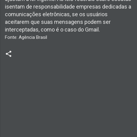
isentam de responsabilidade empresas dedicadas a
comunicações eletrônicas, se os usuários
aceitarem que suas mensagens podem ser
interceptadas, como é o caso do Gmail.
Fonte: Agência Brasil
C
o
m
e
n
t
á
r