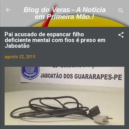
Pular para o conteúdo principal
Blog do Veras - A Notícia
em Primeira Mão.!
Pai acusado de espancar filho
deficiente mental com fios é preso em
Jaboatão
agosto 22, 2013