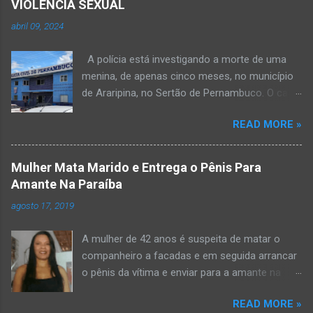
VIOLÊNCIA SEXUAL
abril 09, 2024
A polícia está investigando a morte de uma
menina, de apenas cinco meses, no município
de Araripina, no Sertão de Pernambuco. O caso
foi registrado pela Polícia Militar (PM) “como
READ MORE »
morte a esclarecer”. A PM diz que, na segunda-
feira (8), foi acionada para verificar uma
possível ocorrência de estupro de vulnerável,
Mulher Mata Marido e Entrega o Pênis Para
na UPA da cidade, mas ao chegar ao local a
Amante Na Paraíba
criança já estava morta. O Boletim de
agosto 17, 2019
Ocorrências da PM mostra que, segundo
informações passadas pela equipe médica, a
A mulher de 42 anos é suspeita de matar o
vítima estava com um quadro de desidratação
companheiro a facadas e em seguida arrancar
e desnutrição, além de apresentar ruptura anal
o pênis da vítima e enviar para a amante na
e vaginal. Os pais informaram que a criança
noite da quinta-feira (15), em Areial, no Agreste
estava apresentando, desde sábado (6), alguns
READ MORE »
da Paraíba. De acordo com o G1, o delegado
sinais de mal-estar. Segundo a PM, os pais só