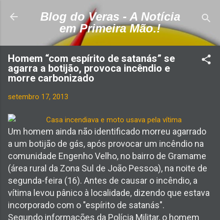
Pular para o conteúdo principal
Blog do Veras - A Notícia
em Primeira Mão.!
Homem “com espírito de satanás” se
agarra a botijão, provoca incêndio e
morre carbonizado
setembro 17, 2013
Um homem ainda não identifi
cado morreu agarrado
a um botijão de gás, após provocar um incêndio na
comunidade Engenho Velho, no bairro de Gramame
(área rural da Zona Sul de João Pessoa), na noite de
segunda-feira (16). Antes de causar o incêndio, a
vítima levou pânico à localidade, dizendo que estava
incorporado com o "espírito de satanás".
Segundo informações da Polícia Militar, o homem