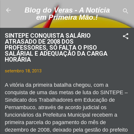
Pular para o conteúdo principal
Blog do Veras - A Notícia
em Primeira Mão.!
SINTEPE CONQUISTA SALÁRIO
ATRASADO DE 2008 DOS
PROFESSORES, SÓ FALTA O PISO
SALÁRIAL E ADEQUAÇÃO DA CARGA
HORÁRIA
setembro 18, 2013
A vitória da primeira batalha chegou, com a
co
nquista de uma das metas de luta do SINTEPE –
Sindicato dos Trabalhadores em Educação de
Pernambuco, através de acordo judicial os
funcionários da Prefeitura Municipal recebem a
primeira parcela do pagamento do mês de
dezembro de 2008, deixado pela gestão do prefeito