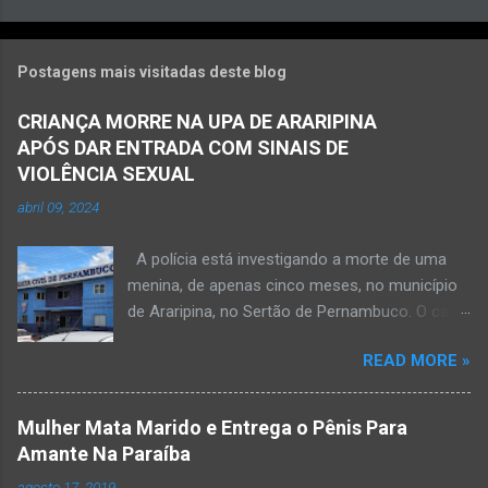
Postagens mais visitadas deste blog
CRIANÇA MORRE NA UPA DE ARARIPINA
APÓS DAR ENTRADA COM SINAIS DE
VIOLÊNCIA SEXUAL
abril 09, 2024
A polícia está investigando a morte de uma
menina, de apenas cinco meses, no município
de Araripina, no Sertão de Pernambuco. O caso
foi registrado pela Polícia Militar (PM) “como
READ MORE »
morte a esclarecer”. A PM diz que, na segunda-
feira (8), foi acionada para verificar uma
possível ocorrência de estupro de vulnerável,
Mulher Mata Marido e Entrega o Pênis Para
na UPA da cidade, mas ao chegar ao local a
Amante Na Paraíba
criança já estava morta. O Boletim de
agosto 17, 2019